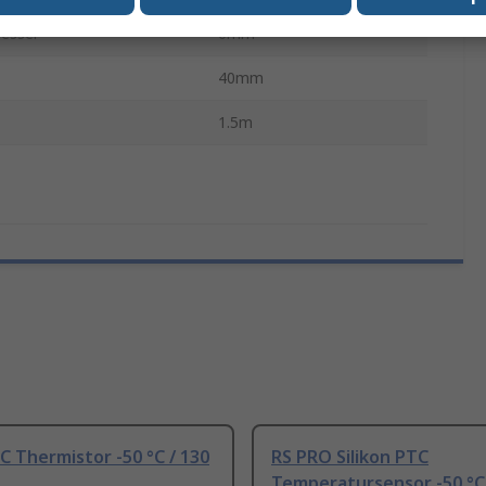
esser
6mm
40mm
1.5m
 Thermistor -50 °C / 130
RS PRO Silikon PTC
Temperatursensor -50 °C 