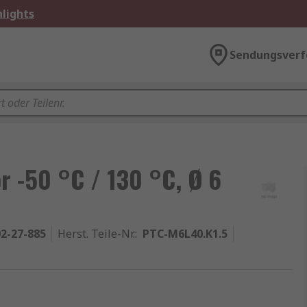
lights
Sendungsverf
 -50 °C / 130 °C, Ø 6
2-27-885
Herst. Teile-Nr.
:
PTC-M6L40.K1.5