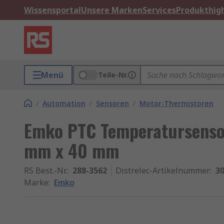
Wissensportal
Unsere Marken
Services
Produkthigh
Menü
Teile-Nr.
/
Automation
/
Sensoren
/
Motor-Thermistoren
Emko PTC Temperatursensor
mm x 40 mm
RS Best.-Nr.
:
288-3562
Distrelec-Artikelnummer
:
30
Marke
:
Emko