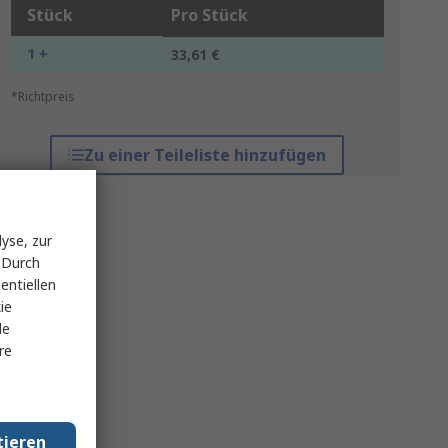
Stück
Pro Stück
1 +
33,61 €
*Richtpreis
Zu einer Teileliste hinzufügen
yse, zur
 Durch
entiellen
ie
le
re
tieren