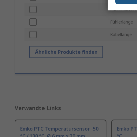
Fühlerdurchm
Fühlerlänge
Kabellänge
Ähnliche Produkte finden
Verwandte Links
Emko PTC Temperatursensor -50
Emko PTC
°C / 130 °C, Ø 6 mm x 30 mm
°C