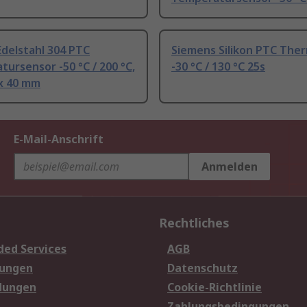
delstahl 304 PTC
Siemens Silikon PTC Ther
ursensor -50 °C / 200 °C,
-30 °C / 130 °C 25s
x 40 mm
E-Mail-Anschrift
Anmelden
Rechtliches
ded Services
AGB
sungen
Datenschutz
dungen
Cookie-Richtlinie
Zahlungsbedingungen