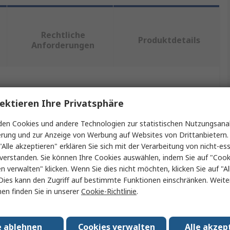
Rechtliche
Produktdetails
Anforderungen
ein oder mehrere Eigenschaften auswählen.
ektieren Ihre Privatsphäre
t
Wert
en Cookies und andere Technologien zur statistischen Nutzungsanal
erung und zur Anzeige von Werbung auf Websites von Drittanbietern.
Emko
"Alle akzeptieren" erklären Sie sich mit der Verarbeitung von nicht-ess
verstanden. Sie können Ihre Cookies auswählen, indem Sie auf "Cook
Temperatursensor
en verwalten" klicken. Wenn Sie dies nicht möchten, klicken Sie auf "Al
Dies kann den Zugriff auf bestimmte Funktionen einschränken. Weite
yp
PTC
en finden Sie in unserer
Cookie-Richtlinie
.
peratur min.
-50°C
mperatur max.
130°C
e ablehnen
Cookies verwalten
Alle akzep