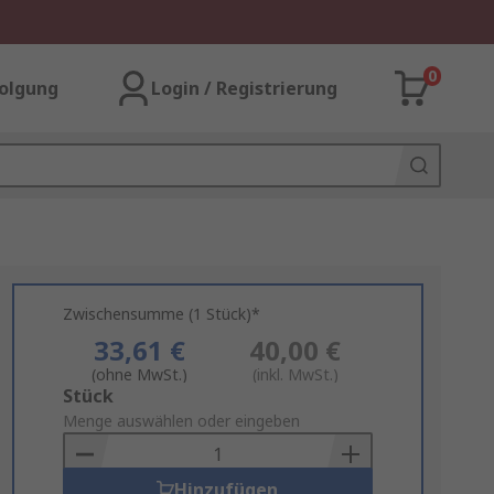
0
olgung
Login / Registrierung
Zwischensumme (1 Stück)*
33,61 €
40,00 €
(ohne MwSt.)
(inkl. MwSt.)
Add
Stück
to
Menge auswählen oder eingeben
Basket
Hinzufügen