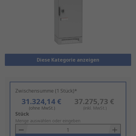
Diese Kategorie anzeigen
Zwischensumme (1 Stück)*
31.324,14 €
37.275,73 €
(ohne MwSt.)
(inkl. MwSt.)
Add
Stück
to
Menge auswählen oder eingeben
Basket