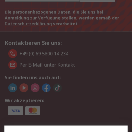
Die personenbezogenen Daten, die Sie uns bei
Anmeldung zur Verfügung stellen, werden gemäß der
Datenschutzerklärung
verarbeitet.
Kontaktieren Sie uns:
+49 (0) 69 5800 14 234
Per E-Mail unter Kontakt
Sie finden uns auch auf:
Wir akzeptieren:
Service