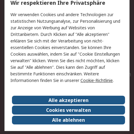
Wir respektieren Ihre Privatsphäre
Value Added Services
Lieferlösungen
Wir verwenden Cookies und andere Technologien zur
Rücksendungen
Kontakt
statistischen Nutzungsanalyse, zur Personalisierung und
Hilfe
Privatkunden
zur Anzeige von Werbung auf Websites von
Drittanbietern. Durch Klicken auf "Alle akzeptieren"
Rechtliches
erklären Sie sich mit der Verarbeitung von nicht-
essentiellen Cookies einverstanden. Sie können Ihre
AGB
Datenschutz
Cookies auswählen, indem Sie auf "Cookie Einstellungen
Cookie-Richtlinie
Zahlungsbedingungen
verwalten" klicken. Wenn Sie dies nicht möchten, klicken
Copyright/Impressum
Entsorgung
Sie auf "Alle ablehnen". Dies kann den Zugriff auf
Elektrogeräte/Batterien
bestimmte Funktionen einschränken. Weitere
Informationen finden Sie in unserer
Cookie-Richtlinie
.
Über RS
Alle akzeptieren
Unternehmen
RS weltweit
Karriere bei RS
Nachhaltigkeit
Cookies verwalten
Qualität/Umwelt/Zertifikate
Presse-Center
Alle ablehnen
Event-Center