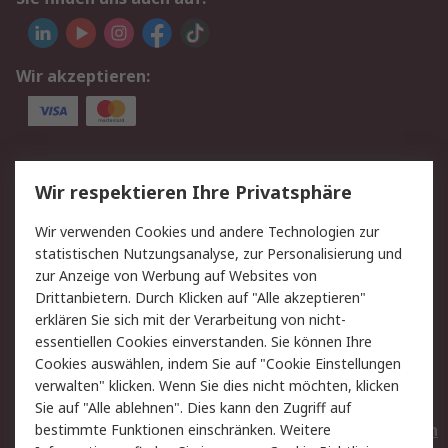
Wir akzeptieren:
Service
Wir respektieren Ihre Privatsphäre
Value Added Services
Lieferlösungen
Wir verwenden Cookies und andere Technologien zur
Rücksendungen
Kontakt
statistischen Nutzungsanalyse, zur Personalisierung und
Hilfe
Privatkunden
zur Anzeige von Werbung auf Websites von
Drittanbietern. Durch Klicken auf "Alle akzeptieren"
Rechtliches
erklären Sie sich mit der Verarbeitung von nicht-
essentiellen Cookies einverstanden. Sie können Ihre
AGB
Datenschutz
Cookies auswählen, indem Sie auf "Cookie Einstellungen
Cookie-Richtlinie
Zahlungsbedingungen
verwalten" klicken. Wenn Sie dies nicht möchten, klicken
Copyright/Impressum
Entsorgung
Sie auf "Alle ablehnen". Dies kann den Zugriff auf
Elektrogeräte/Batterien
bestimmte Funktionen einschränken. Weitere