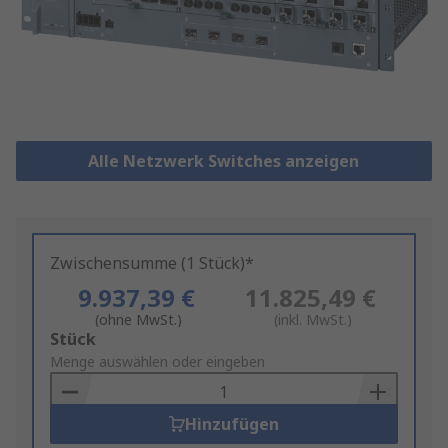
Alle Netzwerk Switches anzeigen
Zwischensumme (1 Stück)*
9.937,39 €
11.825,49 €
(ohne MwSt.)
(inkl. MwSt.)
Add
Stück
to
Menge auswählen oder eingeben
Basket
Hinzufügen