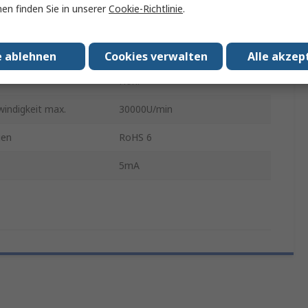
en finden Sie in unserer
Cookie-Richtlinie
.
d
Nein
Standardmontage, Extern
e ablehnen
Cookies verwalten
Alle akzep
Hohl
indigkeit max.
30000U/min
gen
RoHS 6
5mA