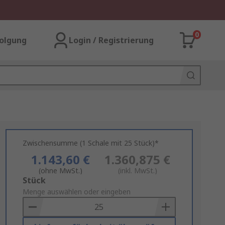
0
olgung
Login / Registrierung
Zwischensumme (1 Schale mit 25 Stück)*
1.143,60 €
1.360,875 €
(ohne MwSt.)
(inkl. MwSt.)
Add
Stück
to
Menge auswählen oder eingeben
Basket