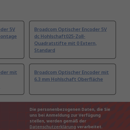
oder 5V
Broadcom Optischer Encoder 5V
montage
dc Hohlschaft025-Zoll-
Quadratstifte mit 0 Extern,
Standard
der mit
Broadcom Optischer Encoder mit
6.3 mm Hohlschaft Oberfläche
e
Die personenbezogenen Daten, die Sie
uns bei Anmeldung zur Verfügung
stellen, werden gemäß der
Datenschutzerklärung
verarbeitet.