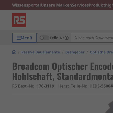
Wissensportal
Unsere Marken
Services
Produkthigh
Menü
Teile-Nr.
/
Passive Bauelemente
/
Drehgeber
/
Optische Dr
Broadcom Optischer Encod
Hohlschaft, Standardmonta
RS Best.-Nr.
:
178-3119
Herst. Teile-Nr.
:
HEDS-5500