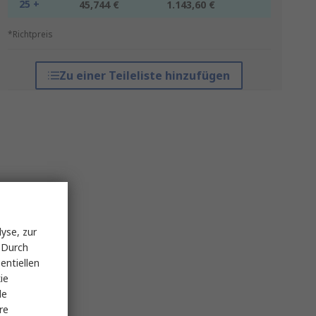
25 +
45,744 €
1.143,60 €
*Richtpreis
Zu einer Teileliste hinzufügen
yse, zur
 Durch
entiellen
ie
le
re