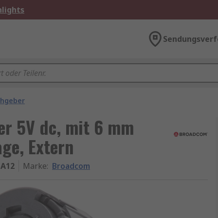
lights
Sendungsverf
ehgeber
er 5V dc, mit 6 mm
ge, Extern
#A12
Marke
:
Broadcom