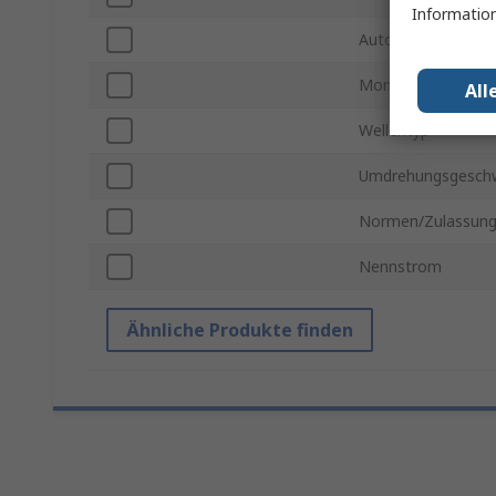
Information
Automobilstandar
Montageart
All
Wellentyp
Umdrehungsgeschw
Normen/Zulassun
Nennstrom
Ähnliche Produkte finden