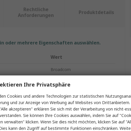
Rechtliche
Produktdetails
Anforderungen
ein oder mehrere Eigenschaften auswählen.
Wert
Broadcom
Optischer Encoder
ektieren Ihre Privatsphäre
2-Kanal Quadratur
en Cookies und andere Technologien zur statistischen Nutzungsanal
erung und zur Anzeige von Werbung auf Websites von Drittanbietern.
ung
5V dc
"Alle akzeptieren" erklären Sie sich mit der Verarbeitung von nicht-ess
verstanden. Sie können Ihre Cookies auswählen, indem Sie auf "Cook
r
6mm
en verwalten" klicken. Wenn Sie dies nicht möchten, klicken Sie auf "Al
Dies kann den Zugriff auf bestimmte Funktionen einschränken. Weite
14mm