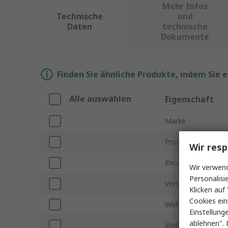
Mehr Infos
Technische
und
Daten
technische
Dokumente
Finden Sie ähnliche Produkte, indem Sie 
Alle auswählen
Eigenschaft
Marke
Produkt Typ
Wir resp
Encoder Signal
Wir verwend
Personalisi
Versorgungsspann
Klicken auf 
Cookies ein
Wellendurchmesse
Einstellung
ablehnen". 
Wellenlänge