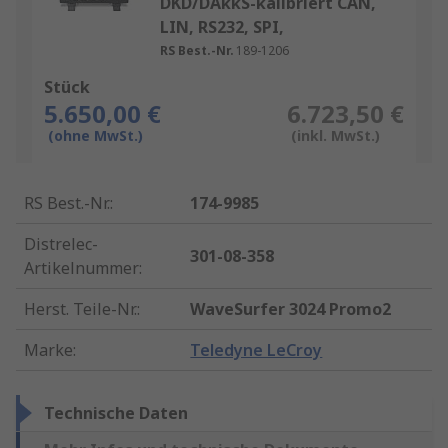
DKD/DAkkS-kalibriert CAN,
LIN, RS232, SPI,
RS Best.-Nr.
189-1206
Stück
5.650,00 €
6.723,50 €
(ohne MwSt.)
(inkl. MwSt.)
RS Best.-Nr.
:
174-9985
Distrelec-
301-08-358
Artikelnummer
:
Herst. Teile-Nr.
:
WaveSurfer 3024 Promo2
Marke
:
Teledyne LeCroy
Technische Daten