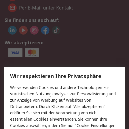
Per E-Mail unter Kontakt
Sie finden uns auch auf:
Wir akzeptieren:
Service
Wir respektieren Ihre Privatsphäre
Value Added Services
Lieferlösungen
Wir verwenden Cookies und andere Technologien zur
Rücksendungen
Kontakt
statistischen Nutzungsanalyse, zur Personalisierung und
Hilfe
Privatkunden
zur Anzeige von Werbung auf Websites von
Drittanbietern. Durch Klicken auf "Alle akzeptieren"
Rechtliches
erklären Sie sich mit der Verarbeitung von nicht-
essentiellen Cookies einverstanden. Sie können Ihre
AGB
Datenschutz
Cookies auswählen, indem Sie auf "Cookie Einstellungen