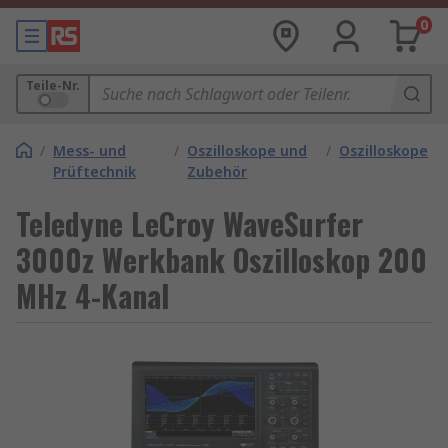
0
Teile-Nr.
/
Mess- und
/
Oszilloskope und
/
Oszilloskope
Prüftechnik
Zubehör
Teledyne LeCroy WaveSurfer
3000z Werkbank Oszilloskop 200
MHz 4-Kanal