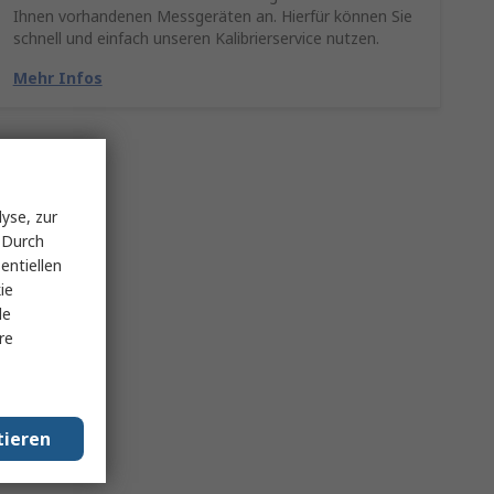
Ihnen vorhandenen Messgeräten an. Hierfür können Sie
schnell und einfach unseren Kalibrierservice nutzen.
Mehr Infos
yse, zur
 Durch
entiellen
ie
le
re
tieren