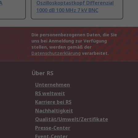
0A
Oszilloskoptastkopf Differenzial
1000 dB 100 MHz 7 kV BNC
Die personenbezogenen Daten, die Sie
uns bei Anmeldung zur Verfügung
stellen, werden gemäß der
Datenschutzerklärung
verarbeitet.
Über RS
Unternehmen
RS weltweit
Karriere bei RS
Nachhaltigkeit
Qualität/Umwelt/Zertifikate
Presse-Center
Event-Center