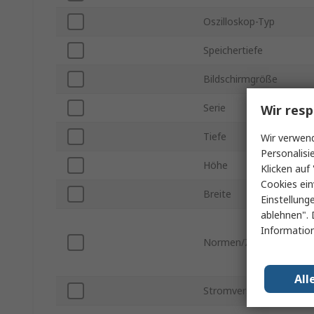
Oszilloskop-Typ
Speichertiefe
Bildschirmgröße
Serie
Wir resp
Tiefe
Wir verwend
Personalisi
Höhe
Klicken auf 
Cookies ein
Breite
Einstellung
ablehnen". 
Information
Normen/Zulassungen
All
Stromversorgung