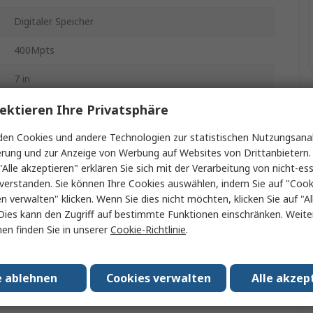
Digitaler Speicher
400Mpts
7 in
GDS-1000B
ektieren Ihre Privatsphäre
127.3mm
en Cookies und andere Technologien zur statistischen Nutzungsanal
erung und zur Anzeige von Werbung auf Websites von Drittanbietern.
208mm
"Alle akzeptieren" erklären Sie sich mit der Verarbeitung von nicht-ess
verstanden. Sie können Ihre Cookies auswählen, indem Sie auf "Cook
380mm
en verwalten" klicken. Wenn Sie dies nicht möchten, klicken Sie auf "Al
Dies kann den Zugriff auf bestimmte Funktionen einschränken. Weite
EN 55011, EN 61000-3-2, EN 61000-4-11, EN 61000-4-
en finden Sie in unserer
Cookie-Richtlinie
.
2, EN 61000-4-3, EN 61000-4-4, EN 61000-4-5, EN
61000-4-6, EN 61000-4-8, EN 61326-1, EN 61326-2-1,
EN IEC 61000-3-3
e ablehnen
Cookies verwalten
Alle akzep
USB