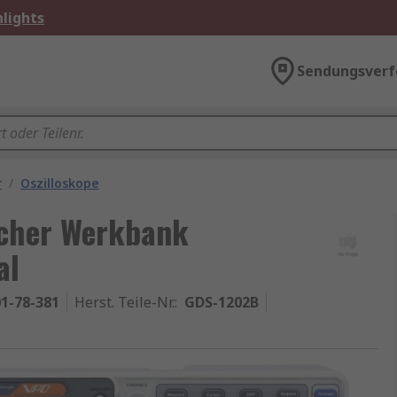
lights
Sendungsverf
r
/
Oszilloskope
cher Werkbank
al
1-78-381
Herst. Teile-Nr.
:
GDS-1202B