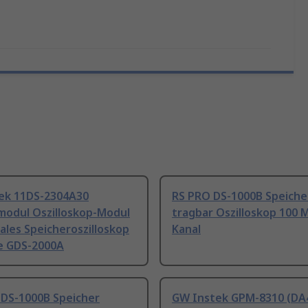
ek 11DS-2304A30
RS PRO DS-1000B Speiche
modul Oszilloskop-Modul
tragbar Oszilloskop 100 
tales Speicheroszilloskop
Kanal
ie GDS-2000A
IDS-1000B Speicher
GW Instek GPM-8310 (DA4