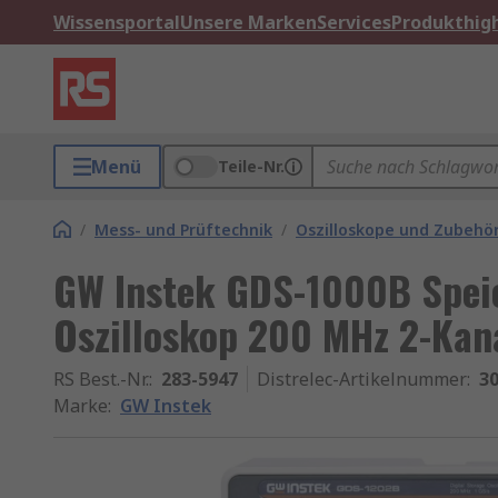
Wissensportal
Unsere Marken
Services
Produkthigh
Menü
Teile-Nr.
/
Mess- und Prüftechnik
/
Oszilloskope und Zubehö
GW Instek GDS-1000B Spei
Oszilloskop 200 MHz 2-Kan
RS Best.-Nr.
:
283-5947
Distrelec-Artikelnummer
:
30
Marke
:
GW Instek