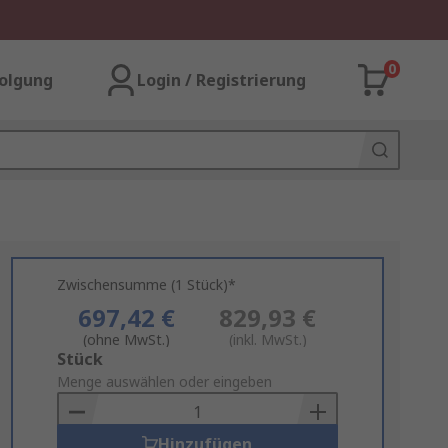
0
olgung
Login / Registrierung
Zwischensumme (1 Stück)*
697,42 €
829,93 €
(ohne MwSt.)
(inkl. MwSt.)
Add
Stück
to
Menge auswählen oder eingeben
Basket
Hinzufügen