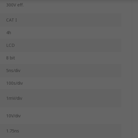
300V eff.
CAT I
4h
LCD
8 bit
5ns/div
100s/div
1mV/div
10V/div
1.75ns