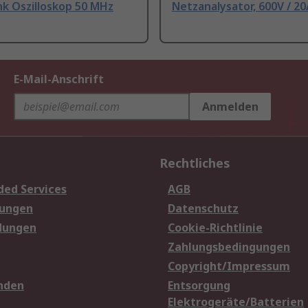
k Oszilloskop 50 MHz
Netzanalysator, 600V / 2
E-Mail-Anschrift
Anmelden
Rechtliches
ded Services
AGB
sungen
Datenschutz
dungen
Cookie-Richtlinie
Zahlungsbedingungen
Copyright/Impressum
nden
Entsorgung
Elektrogeräte/Batterien