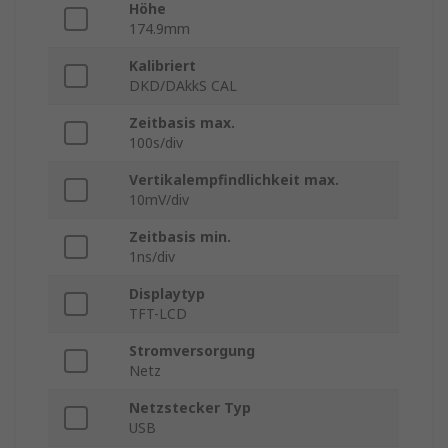
Höhe
174.9mm
Kalibriert
DKD/DAkkS CAL
Zeitbasis max.
100s/div
Vertikalempfindlichkeit max.
10mV/div
Zeitbasis min.
1ns/div
Displaytyp
TFT-LCD
Stromversorgung
Netz
Netzstecker Typ
USB