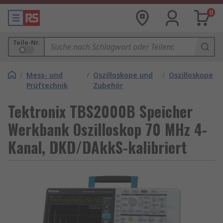
0
Teile-Nr.
/
Mess- und
/
Oszilloskope und
/
Oszilloskope
Prüftechnik
Zubehör
Tektronix TBS2000B Speicher
Werkbank Oszilloskop 70 MHz 4-
Kanal, DKD/DAkkS-kalibriert