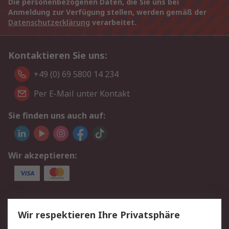
Die personenbezogenen Daten, die Sie uns bei
Anmeldung zur Verfügung stellen, werden gemäß der
Datenschutzerklärung
verarbeitet.
Kontaktieren Sie uns:
+49 (0) 69 5800 14 234
Per E-Mail unter Kontakt
Sie finden uns auch auf:
Wir akzeptieren:
Service
Wir respektieren Ihre Privatsphäre
Value Added Services
Lieferlösungen