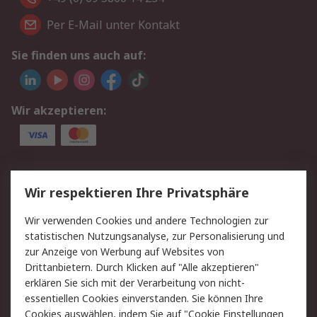
Per E-Mail unter Kontakt
Sie finden uns auch auf:
Wir akzeptieren:
Service
Wir respektieren Ihre Privatsphäre
Value Added Services
Lieferlösungen
Wir verwenden Cookies und andere Technologien zur
Rücksendungen
Kontakt
statistischen Nutzungsanalyse, zur Personalisierung und
Hilfe
Privatkunden
zur Anzeige von Werbung auf Websites von
Drittanbietern. Durch Klicken auf "Alle akzeptieren"
Rechtliches
erklären Sie sich mit der Verarbeitung von nicht-
essentiellen Cookies einverstanden. Sie können Ihre
AGB
Datenschutz
Cookies auswählen, indem Sie auf "Cookie Einstellungen