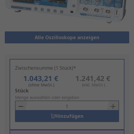
Alle Oszilloskope anzeigen
Zwischensumme (1 Stück)*
1.043,21 €
1.241,42 €
(ohne MwSt.)
(inkl. MwSt.)
Add
Stück
to
Menge auswählen oder eingeben
Basket
Hinzufügen