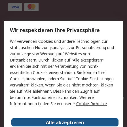
Service
Wir respektieren Ihre Privatsphäre
Value Added Services
Lieferlösungen
Wir verwenden Cookies und andere Technologien zur
Rücksendungen
Kontakt
statistischen Nutzungsanalyse, zur Personalisierung und
Hilfe
Privatkunden
zur Anzeige von Werbung auf Websites von
Drittanbietern. Durch Klicken auf "Alle akzeptieren"
Rechtliches
erklären Sie sich mit der Verarbeitung von nicht-
essentiellen Cookies einverstanden. Sie können Ihre
AGB
Datenschutz
Cookies auswählen, indem Sie auf "Cookie Einstellungen
Cookie-Richtlinie
Zahlungsbedingungen
verwalten" klicken. Wenn Sie dies nicht möchten, klicken
Copyright/Impressum
Entsorgung
Sie auf "Alle ablehnen". Dies kann den Zugriff auf
Elektrogeräte/Batterien
bestimmte Funktionen einschränken. Weitere
Informationen finden Sie in unserer
Cookie-Richtlinie
.
Über RS
Alle akzeptieren
Unternehmen
RS weltweit