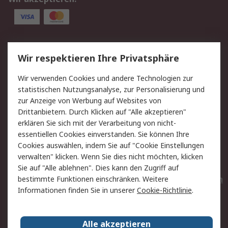
Service
Wir respektieren Ihre Privatsphäre
Value Added Services
Lieferlösungen
Wir verwenden Cookies und andere Technologien zur
Rücksendungen
Kontakt
statistischen Nutzungsanalyse, zur Personalisierung und
Hilfe
Privatkunden
zur Anzeige von Werbung auf Websites von
Drittanbietern. Durch Klicken auf "Alle akzeptieren"
Rechtliches
erklären Sie sich mit der Verarbeitung von nicht-
essentiellen Cookies einverstanden. Sie können Ihre
AGB
Datenschutz
Cookies auswählen, indem Sie auf "Cookie Einstellungen
Cookie-Richtlinie
Zahlungsbedingungen
verwalten" klicken. Wenn Sie dies nicht möchten, klicken
Copyright/Impressum
Entsorgung
Sie auf "Alle ablehnen". Dies kann den Zugriff auf
Elektrogeräte/Batterien
bestimmte Funktionen einschränken. Weitere
Informationen finden Sie in unserer
Cookie-Richtlinie
.
Über RS
Alle akzeptieren
Unternehmen
RS weltweit