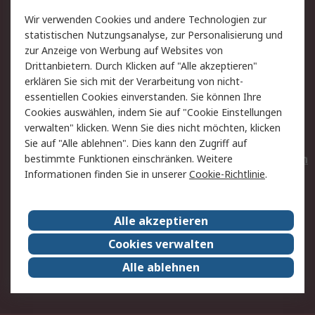
Value Added Services
Lieferlösungen
Wir verwenden Cookies und andere Technologien zur
Rücksendungen
Kontakt
statistischen Nutzungsanalyse, zur Personalisierung und
Hilfe
Privatkunden
zur Anzeige von Werbung auf Websites von
Drittanbietern. Durch Klicken auf "Alle akzeptieren"
Rechtliches
erklären Sie sich mit der Verarbeitung von nicht-
essentiellen Cookies einverstanden. Sie können Ihre
AGB
Datenschutz
Cookies auswählen, indem Sie auf "Cookie Einstellungen
Cookie-Richtlinie
Zahlungsbedingungen
verwalten" klicken. Wenn Sie dies nicht möchten, klicken
Copyright/Impressum
Entsorgung
Sie auf "Alle ablehnen". Dies kann den Zugriff auf
Elektrogeräte/Batterien
bestimmte Funktionen einschränken. Weitere
Informationen finden Sie in unserer
Cookie-Richtlinie
.
Über RS
Alle akzeptieren
Unternehmen
RS weltweit
Karriere bei RS
Nachhaltigkeit
Cookies verwalten
Qualität/Umwelt/Zertifikate
Presse-Center
Alle ablehnen
Event-Center