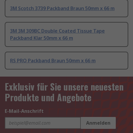
3M Scotch 3739 Packband Braun 50mm x 66 m
3M 3M 309BC Double Coated Tissue Tape
Packband Klar 50mm x 66 m
RS PRO Packband Braun 50mm x 66 m
Exklusiv für Sie unsere neuesten
Produkte und Angebote
E-Mail-Anschrift
Anmelden