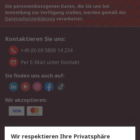
Die personenbezogenen Daten, die Sie uns bei
Anmeldung zur Verfügung stellen, werden gemäß der
Datenschutzerklärung
verarbeitet.
Kontaktieren Sie uns:
+49 (0) 69 5800 14 234
Per E-Mail unter Kontakt
Sie finden uns auch auf:
Wir akzeptieren:
Service
Wir respektieren Ihre Privatsphäre