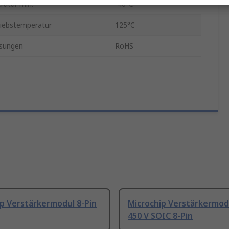
ratur min.
-40°C
iebstemperatur
125°C
sungen
RoHS
p Verstärkermodul 8-Pin
Microchip Verstärkermod
450 V SOIC 8-Pin