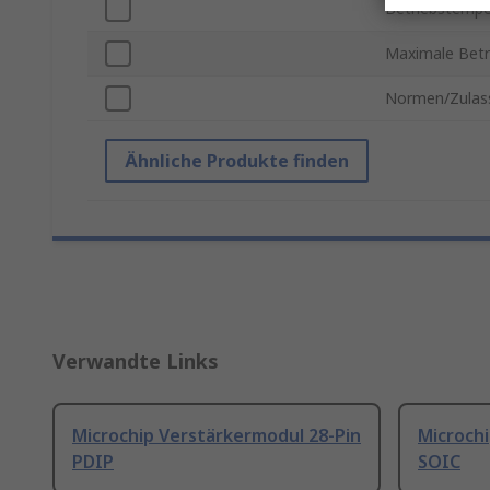
Betriebstempe
Maximale Betr
Normen/Zulas
Ähnliche Produkte finden
Verwandte Links
Microchip Verstärkermodul 28-Pin
Microchi
PDIP
SOIC