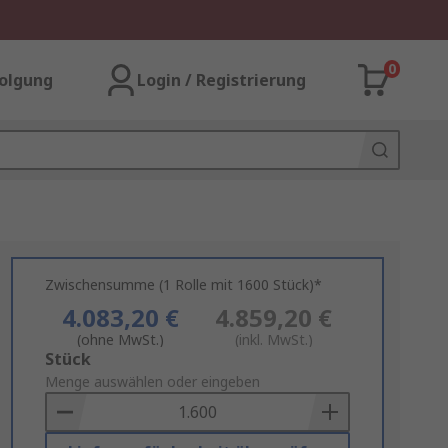
0
olgung
Login / Registrierung
Zwischensumme (1 Rolle mit 1600 Stück)*
4.083,20 €
4.859,20 €
(ohne MwSt.)
(inkl. MwSt.)
Add
Stück
to
Menge auswählen oder eingeben
Basket