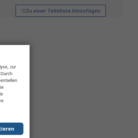
Zu einer Teileliste hinzufügen
yse, zur
 Durch
entiellen
ie
le
re
tieren