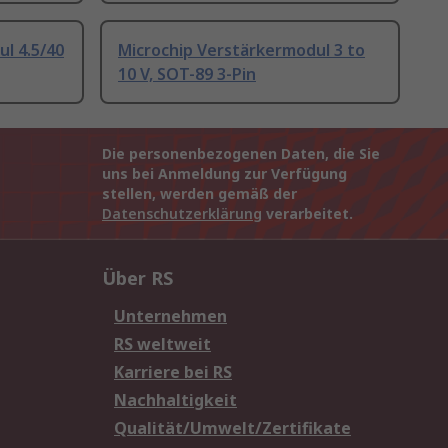
l 4.5/40
Microchip Verstärkermodul 3 to
10 V, SOT-89 3-Pin
Die personenbezogenen Daten, die Sie
uns bei Anmeldung zur Verfügung
stellen, werden gemäß der
Datenschutzerklärung
verarbeitet.
Über RS
Unternehmen
RS weltweit
Karriere bei RS
Nachhaltigkeit
Qualität/Umwelt/Zertifikate