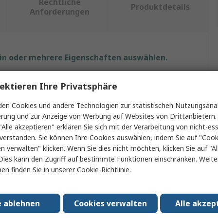
Rechtliche
Produktdetails
Anforderungen
ein oder mehrere Eigenschaften auswählen.
Wert
ektieren Ihre Privatsphäre
Microchip
en Cookies und andere Technologien zur statistischen Nutzungsanal
erung und zur Anzeige von Werbung auf Websites von Drittanbietern.
Verstärkermodul
"Alle akzeptieren" erklären Sie sich mit der Verarbeitung von nicht-ess
verstanden. Sie können Ihre Cookies auswählen, indem Sie auf "Cook
SOIC
en verwalten" klicken. Wenn Sie dies nicht möchten, klicken Sie auf "Al
Dies kann den Zugriff auf bestimmte Funktionen einschränken. Weite
28
en finden Sie in unserer
Cookie-Richtlinie
.
sorgungsspannung
20V
sorgungsspannung
80V
e ablehnen
Cookies verwalten
Alle akzep