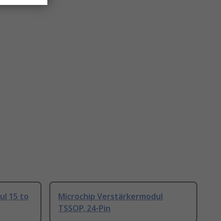
ul 15 to
Microchip Verstärkermodul
TSSOP, 24-Pin