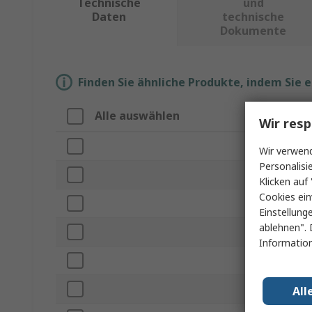
Technische
und
Daten
technische
Dokumente
Finden Sie ähnliche Produkte, indem Sie 
Alle auswählen
Eigenschaft
Wir resp
Marke
Wir verwend
Personalisi
Produkt Typ
Klicken auf 
Cookies ein
Gehäusegröße
Einstellung
ablehnen". 
Pinanzahl
Information
Minimale Ver
Maximale Ver
All