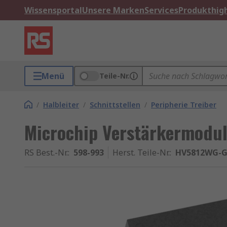
Wissensportal
Unsere Marken
Services
Produkthigh
Menü
Teile-Nr.
/
Halbleiter
/
Schnittstellen
/
Peripherie Treiber
Microchip Verstärkermodul
RS Best.-Nr.
:
598-993
Herst. Teile-Nr.
:
HV5812WG-