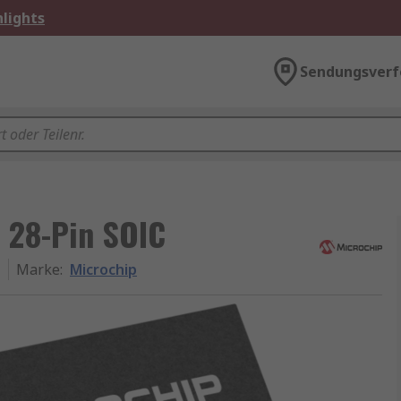
lights
Sendungsverf
 28-Pin SOIC
G
Marke
:
Microchip