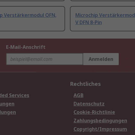
ip Verstärkermodul QFN,
Microchip Verstärkermodu
V DFN 8-Pin
E-Mail-Anschrift
Anmelden
Rechtliches
ded Services
AGB
sungen
Datenschutz
dungen
Cookie-Richtlinie
Zahlungsbedingungen
Copyright/Impressum