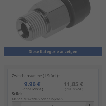
Diese Kategorie anzeigen
Zwischensumme (1 Stück)*
9,96 €
11,85 €
(ohne MwSt.)
(inkl. MwSt.)
Add
Stück
to
Menge auswählen oder eingeben
Basket