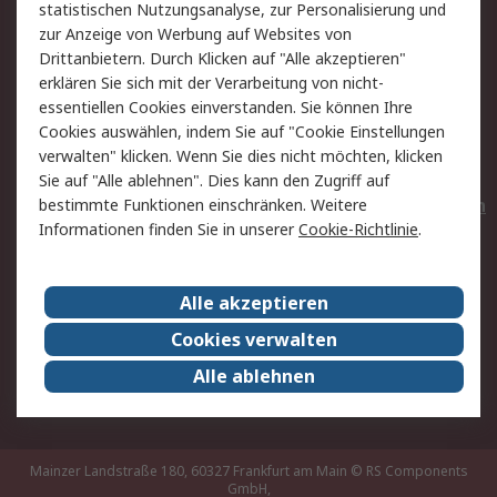
statistischen Nutzungsanalyse, zur Personalisierung und
Hilfe
Privatkunden
zur Anzeige von Werbung auf Websites von
Drittanbietern. Durch Klicken auf "Alle akzeptieren"
Rechtliches
erklären Sie sich mit der Verarbeitung von nicht-
essentiellen Cookies einverstanden. Sie können Ihre
AGB
Datenschutz
Cookies auswählen, indem Sie auf "Cookie Einstellungen
Cookie-Richtlinie
Zahlungsbedingungen
verwalten" klicken. Wenn Sie dies nicht möchten, klicken
Copyright/Impressum
Entsorgung
Sie auf "Alle ablehnen". Dies kann den Zugriff auf
Elektrogeräte/Batterien
bestimmte Funktionen einschränken. Weitere
Informationen finden Sie in unserer
Cookie-Richtlinie
.
Über RS
Alle akzeptieren
Unternehmen
RS weltweit
Karriere bei RS
Nachhaltigkeit
Cookies verwalten
Qualität/Umwelt/Zertifikate
Presse-Center
Alle ablehnen
Event-Center
Mainzer Landstraße 180, 60327 Frankfurt am Main
© RS Components
GmbH,