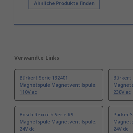
Ähnliche Produkte finden
Verwandte Links
Bürkert Serie 132401
Bürkert 
Magnetspule Magnetventilspule,
Magnets
110V ac
230V ac
Bosch Rexroth Serie R9
Parker S
Magnetspule Magnetventilspule,
Magnets
24V dc
24V dc