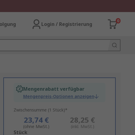
0
olgung
Login / Registrierung
Mengenrabatt verfügbar
Mengenpreis-Optionen anzeigen
Zwischensumme (1 Stück)*
23,74 €
28,25 €
(ohne MwSt.)
(inkl. MwSt.)
Add
Stück