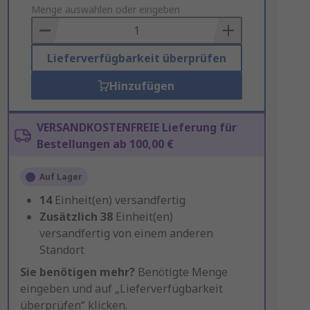
to
Menge auswählen oder eingeben
Basket
Lieferverfügbarkeit überprüfen
Hinzufügen
VERSANDKOSTENFREIE Lieferung für
Bestellungen ab 100,00 €
Auf Lager
14
Einheit(en) versandfertig
Zusätzlich
38
Einheit(en)
versandfertig von einem anderen
Standort
Sie benötigen mehr?
Benötigte Menge
eingeben und auf „Lieferverfügbarkeit
überprüfen“ klicken.