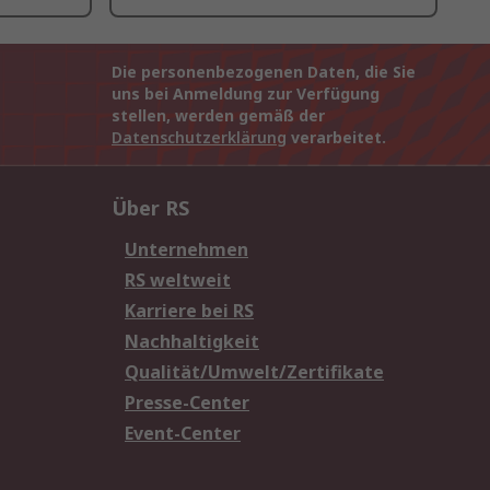
Die personenbezogenen Daten, die Sie
uns bei Anmeldung zur Verfügung
stellen, werden gemäß der
Datenschutzerklärung
verarbeitet.
Über RS
Unternehmen
RS weltweit
Karriere bei RS
Nachhaltigkeit
Qualität/Umwelt/Zertifikate
Presse-Center
Event-Center