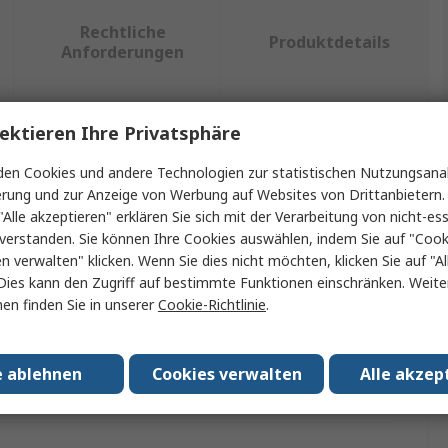
Rechtliche
Produktdetails
Anforderungen
ektieren Ihre Privatsphäre
ein oder mehrere Eigenschaften auswählen.
en Cookies und andere Technologien zur statistischen Nutzungsanal
Wert
erung und zur Anzeige von Werbung auf Websites von Drittanbietern.
"Alle akzeptieren" erklären Sie sich mit der Verarbeitung von nicht-ess
Bürkert
verstanden. Sie können Ihre Cookies auswählen, indem Sie auf "Cook
en verwalten" klicken. Wenn Sie dies nicht möchten, klicken Sie auf "Al
nnung
24V
Dies kann den Zugriff auf bestimmte Funktionen einschränken. Weite
en finden Sie in unserer
Cookie-Richtlinie
.
Magnetspule Magnetventilspule
130105
e ablehnen
Cookies verwalten
Alle akzep
ngen
No