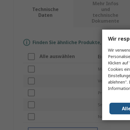
Mehr Infos
Technische
und
Daten
technische
Dokumente
Wir resp
Finden Sie ähnliche Produkte, indem Sie 
Wir verwend
Alle auswählen
Eigenschaft
Personalisi
Klicken auf 
Marke
Cookies ein
Einstellung
Versorgungsspa
ablehnen". 
Information
Produkt Typ
Serie
All
Normen/Zulassu