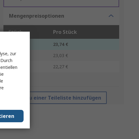
Mengenpreisoptionen
Stück
Pro Stück
1 - 4
23,74 €
yse, zur
5 - 9
23,03 €
 Durch
10 +
22,27 €
entiellen
ie
*Richtpreis
le
re
Zu einer Teileliste hinzufügen
tieren