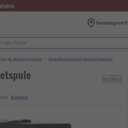
lights
Sendungsverf
ren & Absperrventile
/
Regelkreisventil-Magnetspulen
etspule
rke
:
Bürkert