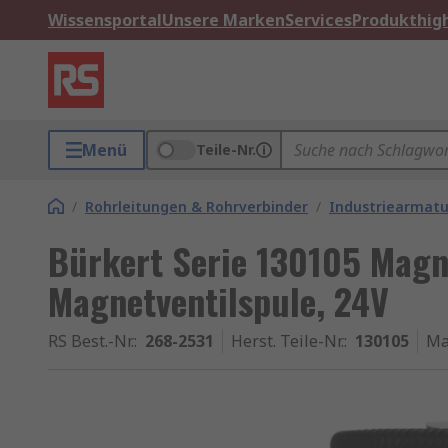
Wissensportal
Unsere Marken
Services
Produkthigh
Menü
Teile-Nr.
/
Rohrleitungen & Rohrverbinder
/
Industriearmatu
Bürkert Serie 130105 Magn
Magnetventilspule, 24V
RS Best.-Nr.
:
268-2531
Herst. Teile-Nr.
:
130105
Ma