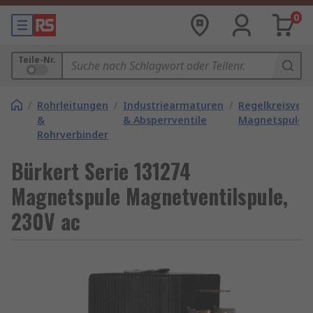
0
Teile-Nr.
/
Rohrleitungen
/
Industriearmaturen
/
Regelkreisventi
&
& Absperrventile
Magnetspulen
Rohrverbinder
Bürkert Serie 131274
Magnetspule Magnetventilspule,
230V ac