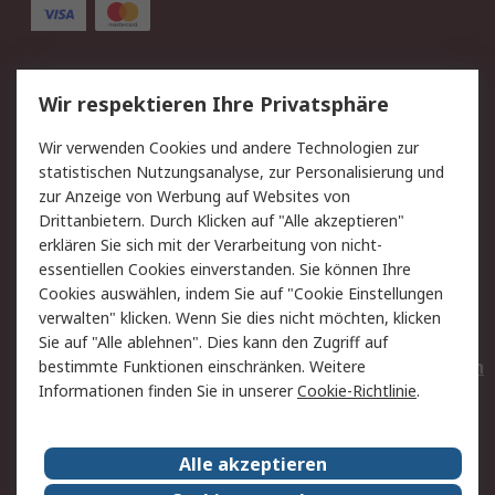
Service
Wir respektieren Ihre Privatsphäre
Value Added Services
Lieferlösungen
Wir verwenden Cookies und andere Technologien zur
Rücksendungen
Kontakt
statistischen Nutzungsanalyse, zur Personalisierung und
Hilfe
Privatkunden
zur Anzeige von Werbung auf Websites von
Drittanbietern. Durch Klicken auf "Alle akzeptieren"
Rechtliches
erklären Sie sich mit der Verarbeitung von nicht-
essentiellen Cookies einverstanden. Sie können Ihre
AGB
Datenschutz
Cookies auswählen, indem Sie auf "Cookie Einstellungen
Cookie-Richtlinie
Zahlungsbedingungen
verwalten" klicken. Wenn Sie dies nicht möchten, klicken
Copyright/Impressum
Entsorgung
Sie auf "Alle ablehnen". Dies kann den Zugriff auf
Elektrogeräte/Batterien
bestimmte Funktionen einschränken. Weitere
Informationen finden Sie in unserer
Cookie-Richtlinie
.
Über RS
Alle akzeptieren
Unternehmen
RS weltweit