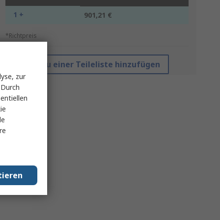
1 +
901,21 €
*Richtpreis
Zu einer Teileliste hinzufügen
yse, zur
 Durch
entiellen
ie
le
re
tieren