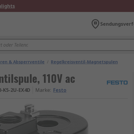
lights
Sendungsverf
ren & Absperrventile
/
Regelkreisventil-Magnetspulen
tilspule, 110V ac
0-K5-2U-EX4D
Marke
:
Festo