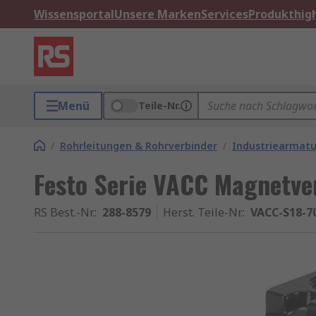
Wissensportal
Unsere Marken
Services
Produkthigh
Menü
Teile-Nr.
/
Rohrleitungen & Rohrverbinder
/
Industriearmatu
Festo Serie VACC Magnetven
RS Best.-Nr.
:
288-8579
Herst. Teile-Nr.
:
VACC-S18-7