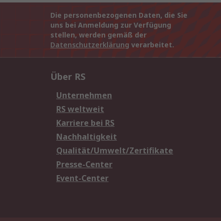
Die personenbezogenen Daten, die Sie
uns bei Anmeldung zur Verfügung
stellen, werden gemäß der
Datenschutzerklärung
verarbeitet.
Über RS
Unternehmen
RS weltweit
Karriere bei RS
Nachhaltigkeit
Qualität/Umwelt/Zertifikate
Presse-Center
Event-Center