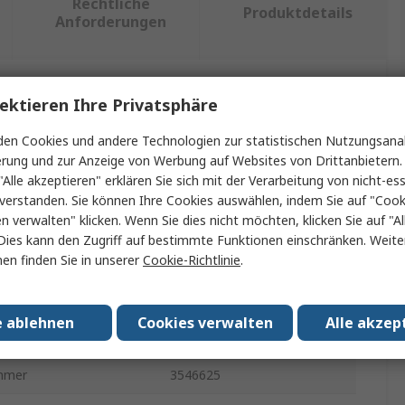
Rechtliche
Produktdetails
Anforderungen
ektieren Ihre Privatsphäre
ein oder mehrere Eigenschaften auswählen.
en Cookies und andere Technologien zur statistischen Nutzungsanal
haft
Wert
erung und zur Anzeige von Werbung auf Websites von Drittanbietern.
"Alle akzeptieren" erklären Sie sich mit der Verarbeitung von nicht-ess
Festo
verstanden. Sie können Ihre Cookies auswählen, indem Sie auf "Cook
en verwalten" klicken. Wenn Sie dies nicht möchten, klicken Sie auf "Al
gsspannung
110V ac
Dies kann den Zugriff auf bestimmte Funktionen einschränken. Weite
en finden Sie in unserer
Cookie-Richtlinie
.
yp
Magnetventilspule
VACC
e ablehnen
Cookies verwalten
Alle akzep
ulassungen
EU, RoHS
mmer
3546625