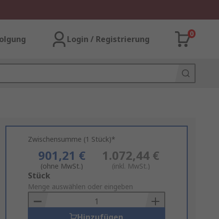
0
olgung
Login / Registrierung
Zwischensumme (1 Stück)*
901,21 €
1.072,44 €
(ohne MwSt.)
(inkl. MwSt.)
Add
Stück
to
Menge auswählen oder eingeben
Basket
Hinzufügen