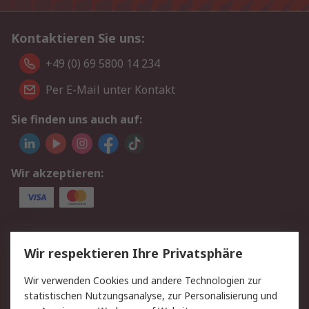
Kontaktieren Sie uns:
+49 (0) 69 5800 14 234
Per E-Mail unter Kontakt
Sie finden uns auch auf:
Wir akzeptieren:
Service
Wir respektieren Ihre Privatsphäre
Value Added Services
Lieferlösungen
Wir verwenden Cookies und andere Technologien zur
Rücksendungen
Kontakt
statistischen Nutzungsanalyse, zur Personalisierung und
Hilfe
Privatkunden