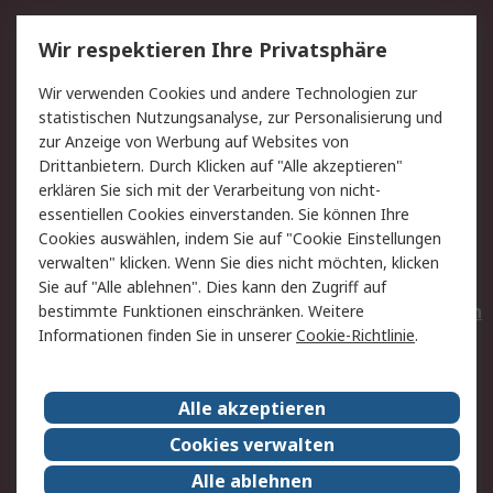
Service
Wir respektieren Ihre Privatsphäre
Value Added Services
Lieferlösungen
Wir verwenden Cookies und andere Technologien zur
Rücksendungen
Kontakt
statistischen Nutzungsanalyse, zur Personalisierung und
Hilfe
Privatkunden
zur Anzeige von Werbung auf Websites von
Drittanbietern. Durch Klicken auf "Alle akzeptieren"
Rechtliches
erklären Sie sich mit der Verarbeitung von nicht-
essentiellen Cookies einverstanden. Sie können Ihre
AGB
Datenschutz
Cookies auswählen, indem Sie auf "Cookie Einstellungen
Cookie-Richtlinie
Zahlungsbedingungen
verwalten" klicken. Wenn Sie dies nicht möchten, klicken
Copyright/Impressum
Entsorgung
Sie auf "Alle ablehnen". Dies kann den Zugriff auf
Elektrogeräte/Batterien
bestimmte Funktionen einschränken. Weitere
Informationen finden Sie in unserer
Cookie-Richtlinie
.
Über RS
Alle akzeptieren
Unternehmen
RS weltweit
Karriere bei RS
Nachhaltigkeit
Cookies verwalten
Qualität/Umwelt/Zertifikate
Presse-Center
Alle ablehnen