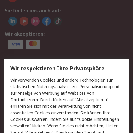
Sie finden uns auch auf:
Wir akzeptieren:
Service
Wir respektieren Ihre Privatsphäre
Value Added Services
Lieferlösungen
Wir verwenden Cookies und andere Technologien zur
Rücksendungen
Kontakt
statistischen Nutzungsanalyse, zur Personalisierung und
Hilfe
Privatkunden
zur Anzeige von Werbung auf Websites von
Drittanbietern. Durch Klicken auf "Alle akzeptieren"
Rechtliches
erklären Sie sich mit der Verarbeitung von nicht-
essentiellen Cookies einverstanden. Sie können Ihre
AGB
Datenschutz
Cookies auswählen, indem Sie auf "Cookie Einstellungen
Cookie-Richtlinie
Zahlungsbedingungen
verwalten" klicken. Wenn Sie dies nicht möchten, klicken
Copyright/Impressum
Entsorgung
Sie auf "Alle ablehnen". Dies kann den Zugriff auf