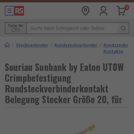
0
Teile-Nr.
/
Steckverbinder
/
Rundsteckverbinder
/
Rundsteckverb
Kontakte
Souriau Sunbank by Eaton UT0W
Crimpbefestigung
Rundsteckverbinderkontakt
Belegung Stecker Größe 20, für