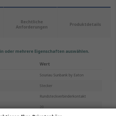
Rechtliche
Produktdetails
Anforderungen
ein oder mehrere Eigenschaften auswählen.
Wert
Souriau Sunbank by Eaton
Stecker
Rundsteckverbinderkontakt
20