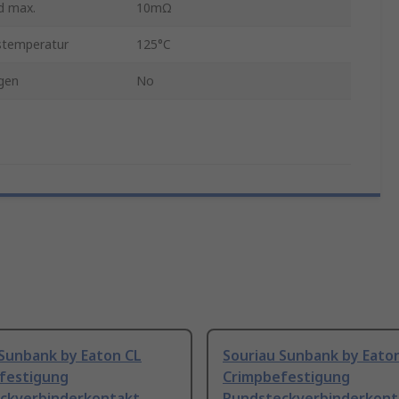
d max.
10mΩ
stemperatur
125°C
gen
No
 Sunbank by Eaton CL
Souriau Sunbank by Eato
festigung
Crimpbefestigung
ckverbinderkontakt
Rundsteckverbinderkont