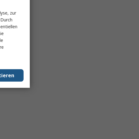
yse, zur
 Durch
entiellen
ie
le
re
tieren