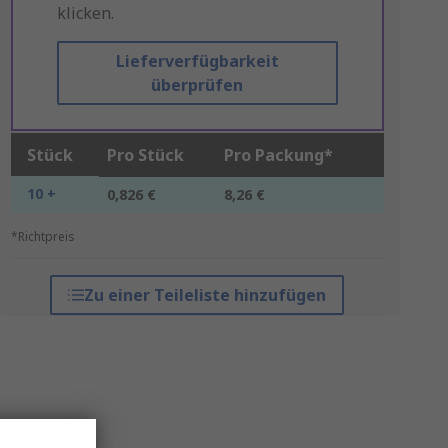
klicken.
Lieferverfügbarkeit
überprüfen
Stück
Pro Stück
Pro Packung*
10 +
0,826 €
8,26 €
*Richtpreis
Zu einer Teileliste hinzufügen