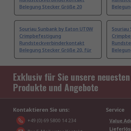
Belegung Stecker Größe 20
Belegun
Souriau Sunbank by Eaton UT0W
Souriau
Crimpbefestigung
Crimpbe
Rundsteckverbinderkontakt
Rundste
Belegung Stecker Größe 20, für
Belegun
Exklusiv für Sie unsere neuesten
Produkte und Angebote
Kontaktieren Sie uns:
Service
+49 (0) 69 5800 14 234
Value Ad
Lieferlö