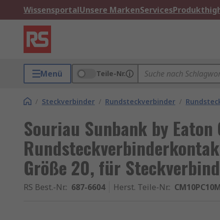
Wissensportal
Unsere Marken
Services
Produkthigh
Menü
Teile-Nr.
/
Steckverbinder
/
Rundsteckverbinder
/
Rundstec
Souriau Sunbank by Eaton 
Rundsteckverbinderkontak
Größe 20, für Steckverbind
RS Best.-Nr.
:
687-6604
Herst. Teile-Nr.
:
CM10PC10