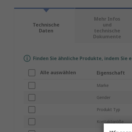
Mehr Infos
Technische
und
Daten
technische
Dokumente
Finden Sie ähnliche Produkte, indem Sie 
Alle auswählen
Eigenschaft
Marke
Gender
Produkt Typ
Kontaktgröße