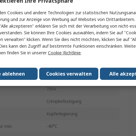
ektieren Ihre Privatsphäre
18, 24AWG
en Cookies und andere Technologien zur statistischen Nutzungsanal
7A
erung und zur Anzeige von Werbung auf Websites von Drittanbietern.
"Alle akzeptieren" erklären Sie sich mit der Verarbeitung von nicht-ess
CL
verstanden. Sie können Ihre Cookies auswählen, indem Sie auf "Cook
it
Steckverbinder, Serie Clipper
en verwalten" klicken. Wenn Sie dies nicht möchten, klicken Sie auf "Al
Dies kann den Zugriff auf bestimmte Funktionen einschränken. Weite
Belegung
en finden Sie in unserer
Cookie-Richtlinie
.
20mm
e ablehnen
Cookies verwalten
Alle akzep
ung
Gold über Nickel
750V
Crimpbefestigung
Kupferlegierung
r min.
-40°C