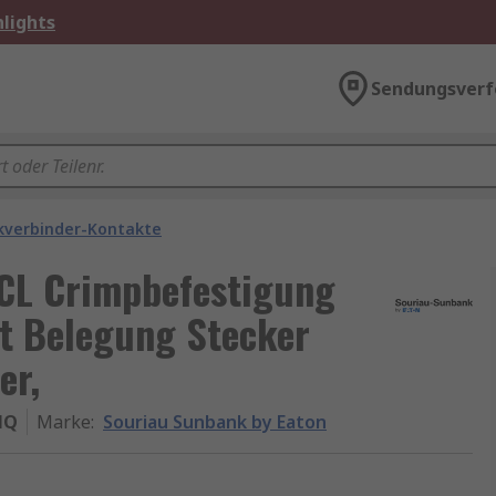
lights
Sendungsverf
kverbinder-Kontakte
CL Crimpbefestigung
t Belegung Stecker
er,
MQ
Marke
:
Souriau Sunbank by Eaton