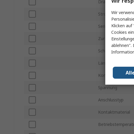
Wir resp
Drahtgröße
Wir verwend
Stromstärke
Personalisi
Klicken auf 
Serie
Cookies ein
Zur Verwendung m
Einstellung
ablehnen". 
Schaltart
Information
Länge
All
Kontaktbeschicht
Spannung
Anschlusstyp
Kontaktmaterial
Betriebstemperatu