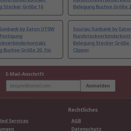
g Stecker Größe 16
Belegung Buchse Größe 
 Sunbank by Eaton UT0W
Souriau Sunbank by Eato
festigung
Rundsteckverbinderkont
ckverbinderkontakt
Belegung Stecker Größe 
g Buchse Größe 20, für
Clipper,
E-Mail-Anschrift
Anmelden
Rechtliches
ded Services
AGB
sungen
Datenschutz