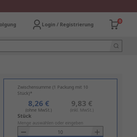
0
olgung
Login / Registrierung
Zwischensumme (1 Packung mit 10
Stück)*
8,26 €
9,83 €
(ohne MwSt.)
(inkl. MwSt.)
Add
Stück
to
Menge auswählen oder eingeben
Basket