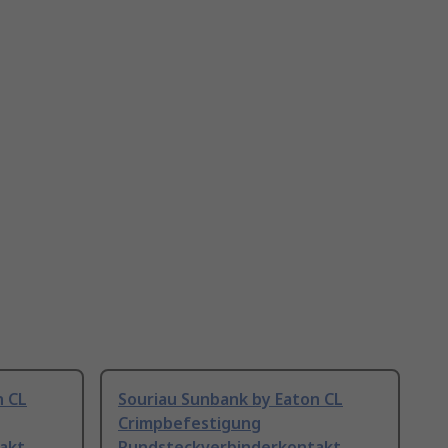
n CL
Souriau Sunbank by Eaton CL
Crimpbefestigung
akt
Rundsteckverbinderkontakt