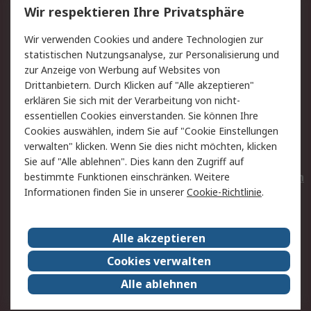
Wir respektieren Ihre Privatsphäre
Value Added Services
Lieferlösungen
Wir verwenden Cookies und andere Technologien zur
Rücksendungen
Kontakt
statistischen Nutzungsanalyse, zur Personalisierung und
Hilfe
Privatkunden
zur Anzeige von Werbung auf Websites von
Drittanbietern. Durch Klicken auf "Alle akzeptieren"
Rechtliches
erklären Sie sich mit der Verarbeitung von nicht-
essentiellen Cookies einverstanden. Sie können Ihre
AGB
Datenschutz
Cookies auswählen, indem Sie auf "Cookie Einstellungen
Cookie-Richtlinie
Zahlungsbedingungen
verwalten" klicken. Wenn Sie dies nicht möchten, klicken
Copyright/Impressum
Entsorgung
Sie auf "Alle ablehnen". Dies kann den Zugriff auf
Elektrogeräte/Batterien
bestimmte Funktionen einschränken. Weitere
Informationen finden Sie in unserer
Cookie-Richtlinie
.
Über RS
Alle akzeptieren
Unternehmen
RS weltweit
Karriere bei RS
Nachhaltigkeit
Cookies verwalten
Qualität/Umwelt/Zertifikate
Presse-Center
Alle ablehnen
Event-Center