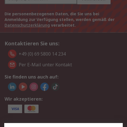
Die personenbezogenen Daten, die Sie uns bei
Anmeldung zur Verfügung stellen, werden gemäß der
Datenschutzerklärung
verarbeitet.
Kontaktieren Sie uns:
+49 (0) 69 5800 14 234
Per E-Mail unter Kontakt
Sie finden uns auch auf:
Wir akzeptieren:
Service