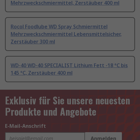
Mehrzweckschmiermittel, Zerstäuber 400 ml
Rocol Foodlube WD Spray Schmiermittel
Mehrzweckschmiermittel Lebensmittelsicher,
Zerstäuber 300 ml
WD-40 WD-40 SPECIALIST Lithium Fett -18 °C bis
145 °C, Zerstäuber 400 ml
Exklusiv für Sie unsere neuesten
Produkte und Angebote
E-Mail-Anschrift
Anmelden