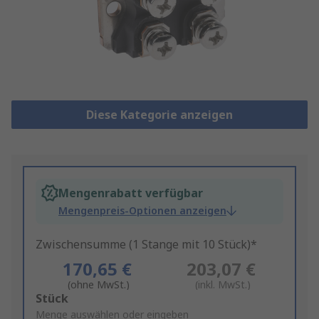
Diese Kategorie anzeigen
Mengenrabatt verfügbar
Mengenpreis-Optionen anzeigen
Zwischensumme (1 Stange mit 10 Stück)*
170,65 €
203,07 €
(ohne MwSt.)
(inkl. MwSt.)
Add
Stück
to
Menge auswählen oder eingeben