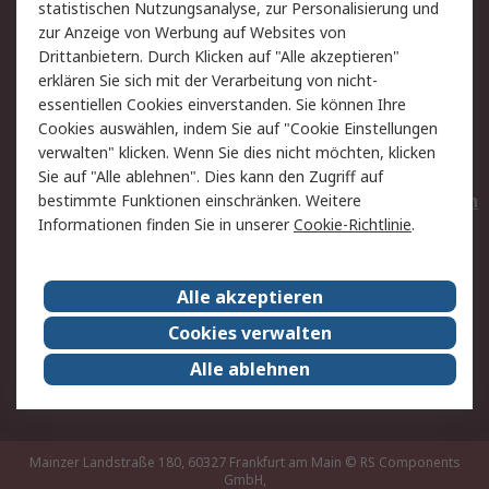
statistischen Nutzungsanalyse, zur Personalisierung und
Hilfe
Privatkunden
zur Anzeige von Werbung auf Websites von
Drittanbietern. Durch Klicken auf "Alle akzeptieren"
Rechtliches
erklären Sie sich mit der Verarbeitung von nicht-
essentiellen Cookies einverstanden. Sie können Ihre
AGB
Datenschutz
Cookies auswählen, indem Sie auf "Cookie Einstellungen
Cookie-Richtlinie
Zahlungsbedingungen
verwalten" klicken. Wenn Sie dies nicht möchten, klicken
Copyright/Impressum
Entsorgung
Sie auf "Alle ablehnen". Dies kann den Zugriff auf
Elektrogeräte/Batterien
bestimmte Funktionen einschränken. Weitere
Informationen finden Sie in unserer
Cookie-Richtlinie
.
Über RS
Alle akzeptieren
Unternehmen
RS weltweit
Karriere bei RS
Nachhaltigkeit
Cookies verwalten
Qualität/Umwelt/Zertifikate
Presse-Center
Alle ablehnen
Event-Center
Mainzer Landstraße 180, 60327 Frankfurt am Main
© RS Components
GmbH,