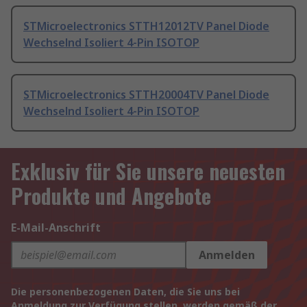
STMicroelectronics STTH12012TV Panel Diode
Wechselnd Isoliert 4-Pin ISOTOP
STMicroelectronics STTH20004TV Panel Diode
Wechselnd Isoliert 4-Pin ISOTOP
Exklusiv für Sie unsere neuesten
Produkte und Angebote
E-Mail-Anschrift
Anmelden
Die personenbezogenen Daten, die Sie uns bei
Anmeldung zur Verfügung stellen, werden gemäß der