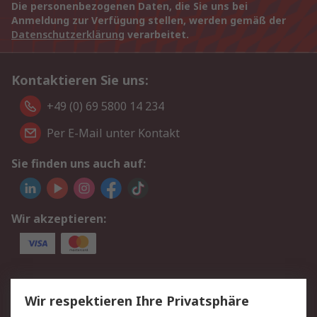
Die personenbezogenen Daten, die Sie uns bei
Anmeldung zur Verfügung stellen, werden gemäß der
Datenschutzerklärung
verarbeitet.
Kontaktieren Sie uns:
+49 (0) 69 5800 14 234
Per E-Mail unter Kontakt
Sie finden uns auch auf:
Wir akzeptieren:
Service
Wir respektieren Ihre Privatsphäre
Value Added Services
Lieferlösungen