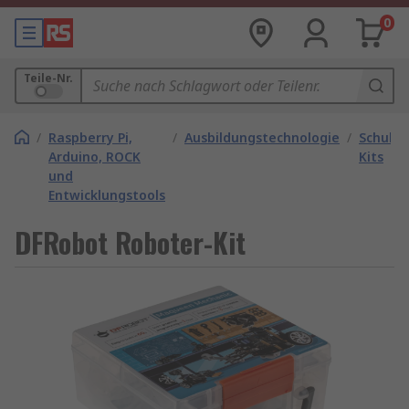
0
Teile-Nr.
/
Raspberry Pi,
/
Ausbildungstechnologie
/
Schulun
Arduino, ROCK
Kits
und
Entwicklungstools
DFRobot Roboter-Kit