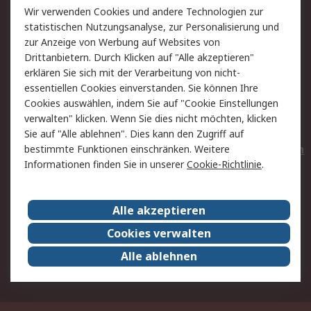
Wir verwenden Cookies und andere Technologien zur
Rücksendungen
Kontakt
statistischen Nutzungsanalyse, zur Personalisierung und
Hilfe
Privatkunden
zur Anzeige von Werbung auf Websites von
Drittanbietern. Durch Klicken auf "Alle akzeptieren"
Rechtliches
erklären Sie sich mit der Verarbeitung von nicht-
essentiellen Cookies einverstanden. Sie können Ihre
AGB
Datenschutz
Cookies auswählen, indem Sie auf "Cookie Einstellungen
Cookie-Richtlinie
Zahlungsbedingungen
verwalten" klicken. Wenn Sie dies nicht möchten, klicken
Copyright/Impressum
Entsorgung
Sie auf "Alle ablehnen". Dies kann den Zugriff auf
Elektrogeräte/Batterien
bestimmte Funktionen einschränken. Weitere
Informationen finden Sie in unserer
Cookie-Richtlinie
.
Über RS
Alle akzeptieren
Unternehmen
RS weltweit
Karriere bei RS
Nachhaltigkeit
Cookies verwalten
Qualität/Umwelt/Zertifikate
Presse-Center
Alle ablehnen
Event-Center