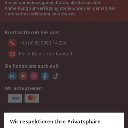
Die personenbezogenen Daten, die Sie uns bei
Anmeldung zur Verfügung stellen, werden gemäß der
Datenschutzerklärung
verarbeitet.
Kontaktieren Sie uns:
+49 (0) 69 5800 14 234
Per E-Mail unter Kontakt
Sie finden uns auch auf:
Wir akzeptieren:
Service
Wir respektieren Ihre Privatsphäre
Value Added Services
Lieferlösungen