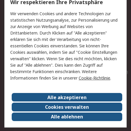
Wir respektieren Ihre Privatsphäre
Value Added Services
Lieferlösungen
Wir verwenden Cookies und andere Technologien zur
Rücksendungen
Kontakt
statistischen Nutzungsanalyse, zur Personalisierung und
Hilfe
Privatkunden
zur Anzeige von Werbung auf Websites von
Drittanbietern. Durch Klicken auf "Alle akzeptieren"
Rechtliches
erklären Sie sich mit der Verarbeitung von nicht-
essentiellen Cookies einverstanden. Sie können Ihre
AGB
Datenschutz
Cookies auswählen, indem Sie auf "Cookie Einstellungen
Cookie-Richtlinie
Zahlungsbedingungen
verwalten" klicken. Wenn Sie dies nicht möchten, klicken
Copyright/Impressum
Entsorgung
Sie auf "Alle ablehnen". Dies kann den Zugriff auf
Elektrogeräte/Batterien
bestimmte Funktionen einschränken. Weitere
Informationen finden Sie in unserer
Cookie-Richtlinie
.
Über RS
Alle akzeptieren
Unternehmen
RS weltweit
Karriere bei RS
Nachhaltigkeit
Cookies verwalten
Qualität/Umwelt/Zertifikate
Presse-Center
Alle ablehnen
Event-Center