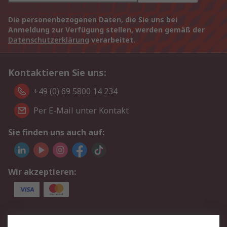
Die personenbezogenen Daten, die Sie uns bei
Anmeldung zur Verfügung stellen, werden gemäß der
Datenschutzerklärung
verarbeitet.
Kontaktieren Sie uns:
+49 (0) 69 5800 14 234
Per E-Mail unter Kontakt
Sie finden uns auch auf:
Wir akzeptieren:
Service