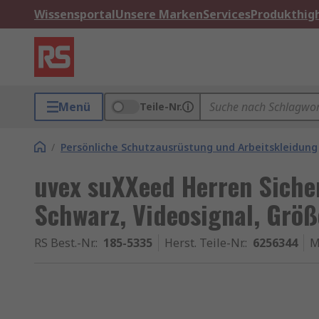
Wissensportal
Unsere Marken
Services
Produkthigh
Menü
Teile-Nr.
/
Persönliche Schutzausrüstung und Arbeitskleidung
uvex suXXeed Herren Sicher
Schwarz, Videosignal, Größ
RS Best.-Nr.
:
185-5335
Herst. Teile-Nr.
:
6256344
M