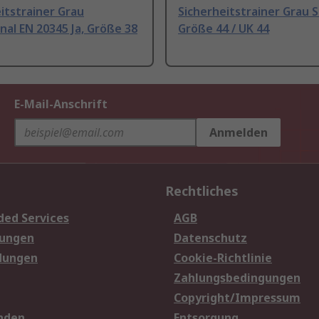
itstrainer Grau
Sicherheitstrainer Grau 
nal EN 20345 Ja, Größe 38
Größe 44 / UK 44
E-Mail-Anschrift
Anmelden
Rechtliches
ded Services
AGB
sungen
Datenschutz
dungen
Cookie-Richtlinie
Zahlungsbedingungen
Copyright/Impressum
nden
Entsorgung