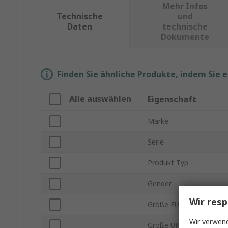
Mehr Infos
Technische
und
Daten
technische
Dokumente
Finden Sie ähnliche Produkte, indem Sie 
Alle auswählen
Eigenschaft
Marke
Serie
Produkt Typ
Gender
Wir resp
Größe EU
Wir verwend
Größe UK