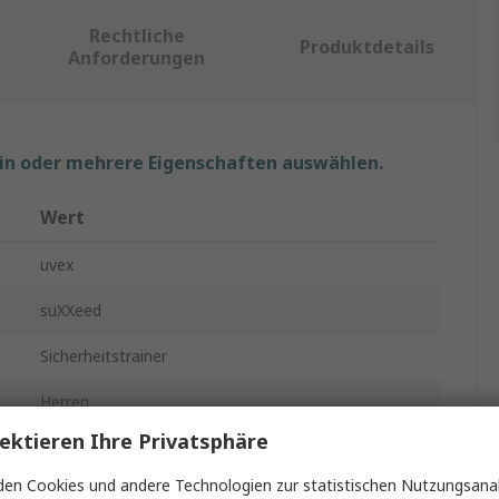
Rechtliche
Produktdetails
Anforderungen
ein oder mehrere Eigenschaften auswählen.
Wert
uvex
suXXeed
Sicherheitstrainer
Herren
ektieren Ihre Privatsphäre
44
en Cookies und andere Technologien zur statistischen Nutzungsanal
10