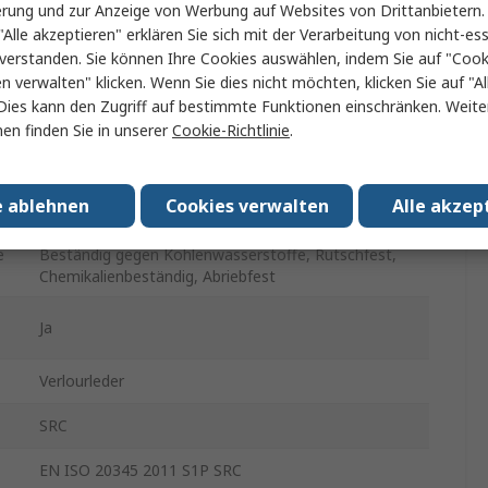
erung und zur Anzeige von Werbung auf Websites von Drittanbietern.
"Alle akzeptieren" erklären Sie sich mit der Verarbeitung von nicht-ess
Grau, Schwarz
verstanden. Sie können Ihre Cookies auswählen, indem Sie auf "Cook
en verwalten" klicken. Wenn Sie dies nicht möchten, klicken Sie auf "Al
Videosignal
Dies kann den Zugriff auf bestimmte Funktionen einschränken. Weite
Schnüren
en finden Sie in unserer
Cookie-Richtlinie
.
Nichtmetallisch
e ablehnen
Cookies verwalten
Alle akzep
Ölbeständig, Durchstichfest, Durchstoßfest,,
e
Beständig gegen Kohlenwasserstoffe, Rutschfest,
Chemikalienbeständig, Abriebfest
Ja
Verlourleder
SRC
EN ISO 20345 2011 S1P SRC