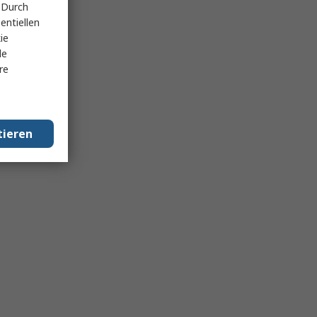
 Durch
entiellen
ie
le
re
tieren