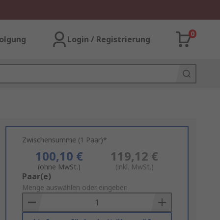
0
olgung
Login / Registrierung
Zwischensumme (1 Paar)*
100,10 €
119,12 €
(ohne MwSt.)
(inkl. MwSt.)
Add
Paar(e)
to
Menge auswählen oder eingeben
Basket