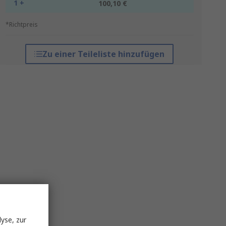
1 +
100,10 €
*Richtpreis
Zu einer Teileliste hinzufügen
yse, zur