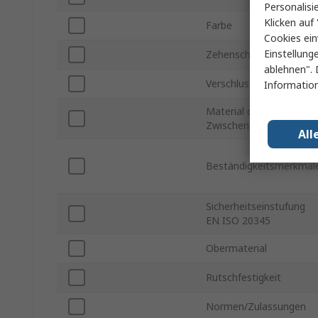
Personalisi
Klicken auf 
Farbe
Cookies ein
Einstellung
Zehenschutzkappe Typ
ablehnen". 
Verschlusstyp
Information
Material der
Zwischensohle
All
Beständigkeitsmerkmal
Sicherheitseinstufung
EN ISO 20345
Obermaterial
Rutschfestigkeit
Normen/Zulassungen