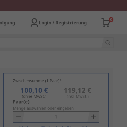
0
olgung
Login / Registrierung
Zwischensumme (1 Paar)*
100,10 €
119,12 €
(ohne MwSt.)
(inkl. MwSt.)
Add
Paar(e)
to
Menge auswählen oder eingeben
Basket