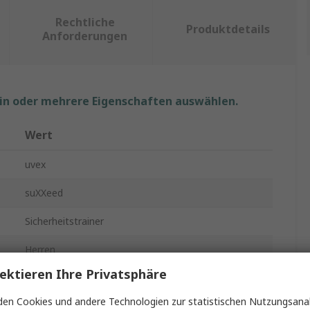
Rechtliche
Produktdetails
Anforderungen
ein oder mehrere Eigenschaften auswählen.
Wert
uvex
suXXeed
Sicherheitstrainer
Herren
ektieren Ihre Privatsphäre
47
en Cookies und andere Technologien zur statistischen Nutzungsanal
12