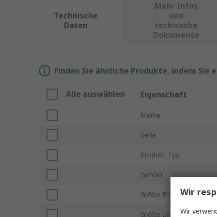
Mehr Infos
Technische
und
Daten
technische
Dokumente
Finden Sie ähnliche Produkte, indem Sie 
Alle auswählen
Eigenschaft
Marke
Serie
Produkt Typ
Gender
Wir resp
Größe EU
Wir verwend
Größe UK