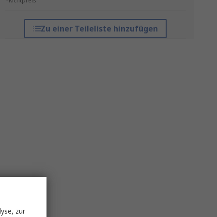
*Richtpreis
Zu einer Teileliste hinzufügen
yse, zur