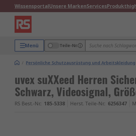
Wissensportal
Unsere Marken
Services
Produkthigh
Menü
Teile-Nr.
/
Persönliche Schutzausrüstung und Arbeitskleidung
uvex suXXeed Herren Sicher
Schwarz, Videosignal, Größ
RS Best.-Nr.
:
185-5338
Herst. Teile-Nr.
:
6256347
M