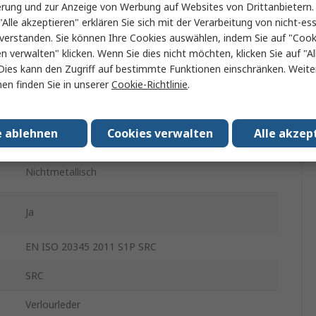
erung und zur Anzeige von Werbung auf Websites von Drittanbietern.
"Alle akzeptieren" erklären Sie sich mit der Verarbeitung von nicht-ess
Grau, Schwarz
verstanden. Sie können Ihre Cookies auswählen, indem Sie auf "Cook
en verwalten" klicken. Wenn Sie dies nicht möchten, klicken Sie auf "Al
Videosignal
Dies kann den Zugriff auf bestimmte Funktionen einschränken. Weite
Schnüren
en finden Sie in unserer
Cookie-Richtlinie
.
Chemikalienbeständig, Rutschfest, Durchstoßfest,,
e
Durchstichfest, Ölbeständig, Beständig gegen
e ablehnen
Cookies verwalten
Alle akzep
Kohlenwasserstoffe, Abriebfest
Nichtmetallisch
Ja
EN ISO 20345 2011 S1P SRC
SRC
Verlourleder