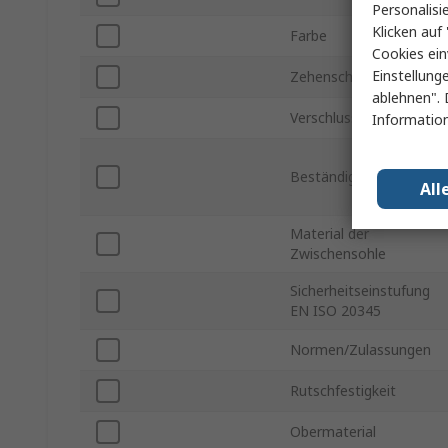
Personalisi
Klicken auf 
Farbe
Cookies ein
Einstellung
Zehenschutzkappe Typ
ablehnen". 
Verschlusstyp
Information
Beständigkeitsmerkmal
All
Material der
Zwischensohle
Sicherheitseinstufung
EN ISO 20345
Normen/Zulassungen
Rutschfestigkeit
Obermaterial