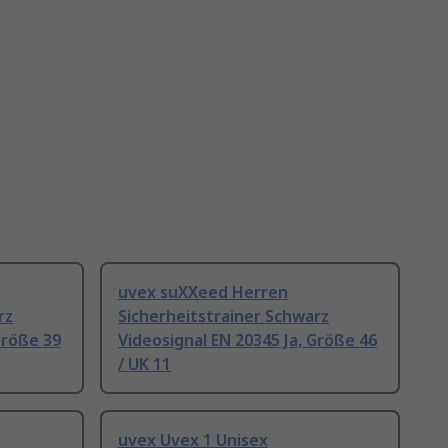
uvex suXXeed Herren
rz
Sicherheitstrainer Schwarz
Größe 39
Videosignal EN 20345 Ja, Größe 46
/ UK 11
uvex Uvex 1 Unisex