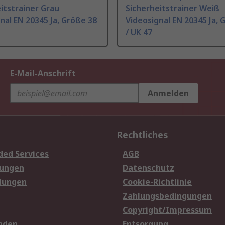
itstrainer Grau
Sicherheitstrainer Weiß
nal EN 20345 Ja, Größe 38
Videosignal EN 20345 Ja, 
/ UK 47
E-Mail-Anschrift
Anmelden
Rechtliches
ded Services
AGB
sungen
Datenschutz
dungen
Cookie-Richtlinie
Zahlungsbedingungen
Copyright/Impressum
nden
Entsorgung