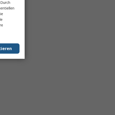
 Durch
entiellen
ie
le
re
tieren