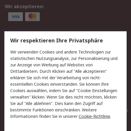
Wir akzeptieren:
Service
Wir respektieren Ihre Privatsphäre
Value Added Services
Lieferlösungen
Wir verwenden Cookies und andere Technologien zur
Rücksendungen
Kontakt
statistischen Nutzungsanalyse, zur Personalisierung und
Hilfe
Privatkunden
zur Anzeige von Werbung auf Websites von
Drittanbietern. Durch Klicken auf "Alle akzeptieren"
Rechtliches
erklären Sie sich mit der Verarbeitung von nicht-
essentiellen Cookies einverstanden. Sie können Ihre
AGB
Datenschutz
Cookies auswählen, indem Sie auf "Cookie Einstellungen
Cookie-Richtlinie
Zahlungsbedingungen
verwalten" klicken. Wenn Sie dies nicht möchten, klicken
Copyright/Impressum
Entsorgung
Sie auf "Alle ablehnen". Dies kann den Zugriff auf
Elektrogeräte/Batterien
bestimmte Funktionen einschränken. Weitere
Informationen finden Sie in unserer
Cookie-Richtlinie
.
Über RS