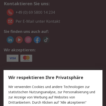
Kontaktieren Sie uns:
+49 (0) 69 5800 14 234
Per E-Mail unter Kontakt
Sie finden uns auch auf:
Wir akzeptieren:
Service
Wir respektieren Ihre Privatsphäre
Value Added Services
Lieferlösungen
Wir verwenden Cookies und andere Technologien zur
Rücksendungen
Kontakt
statistischen Nutzungsanalyse, zur Personalisierung und
Hilfe
Privatkunden
zur Anzeige von Werbung auf Websites von
Drittanbietern. Durch Klicken auf "Alle akzeptieren"
Rechtliches