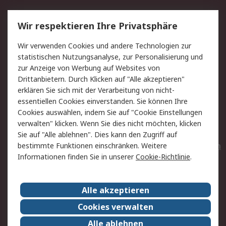
Service
Wir respektieren Ihre Privatsphäre
Value Added Services
Lieferlösungen
Wir verwenden Cookies und andere Technologien zur
Rücksendungen
Kontakt
statistischen Nutzungsanalyse, zur Personalisierung und
Hilfe
Privatkunden
zur Anzeige von Werbung auf Websites von
Drittanbietern. Durch Klicken auf "Alle akzeptieren"
Rechtliches
erklären Sie sich mit der Verarbeitung von nicht-
essentiellen Cookies einverstanden. Sie können Ihre
AGB
Datenschutz
Cookies auswählen, indem Sie auf "Cookie Einstellungen
Cookie-Richtlinie
Zahlungsbedingungen
verwalten" klicken. Wenn Sie dies nicht möchten, klicken
Copyright/Impressum
Entsorgung
Sie auf "Alle ablehnen". Dies kann den Zugriff auf
Elektrogeräte/Batterien
bestimmte Funktionen einschränken. Weitere
Informationen finden Sie in unserer
Cookie-Richtlinie
.
Über RS
Alle akzeptieren
Unternehmen
RS weltweit
Karriere bei RS
Nachhaltigkeit
Cookies verwalten
Qualität/Umwelt/Zertifikate
Presse-Center
Alle ablehnen