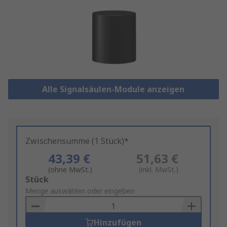
Alle Signalsäulen-Module anzeigen
Zwischensumme (1 Stück)*
43,39 €
51,63 €
(ohne MwSt.)
(inkl. MwSt.)
Add
Stück
to
Menge auswählen oder eingeben
Basket
Hinzufügen