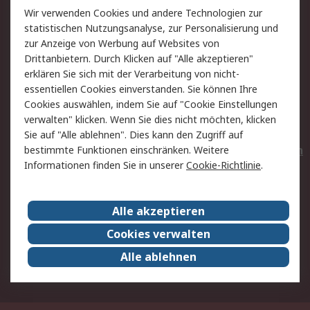
Wir verwenden Cookies und andere Technologien zur
Rücksendungen
Kontakt
statistischen Nutzungsanalyse, zur Personalisierung und
Hilfe
Privatkunden
zur Anzeige von Werbung auf Websites von
Drittanbietern. Durch Klicken auf "Alle akzeptieren"
Rechtliches
erklären Sie sich mit der Verarbeitung von nicht-
essentiellen Cookies einverstanden. Sie können Ihre
AGB
Datenschutz
Cookies auswählen, indem Sie auf "Cookie Einstellungen
Cookie-Richtlinie
Zahlungsbedingungen
verwalten" klicken. Wenn Sie dies nicht möchten, klicken
Copyright/Impressum
Entsorgung
Sie auf "Alle ablehnen". Dies kann den Zugriff auf
Elektrogeräte/Batterien
bestimmte Funktionen einschränken. Weitere
Informationen finden Sie in unserer
Cookie-Richtlinie
.
Über RS
Alle akzeptieren
Unternehmen
RS weltweit
Karriere bei RS
Nachhaltigkeit
Cookies verwalten
Qualität/Umwelt/Zertifikate
Presse-Center
Alle ablehnen
Event-Center