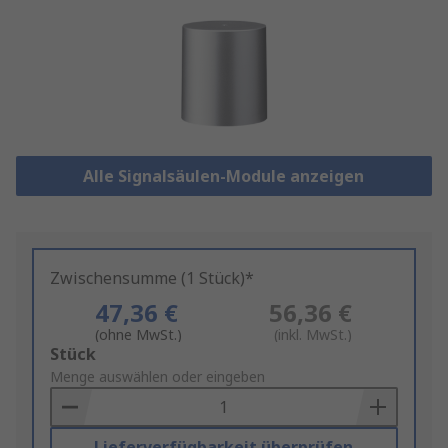
Alle Signalsäulen-Module anzeigen
Zwischensumme (1 Stück)*
47,36 €
56,36 €
(ohne MwSt.)
(inkl. MwSt.)
Add
Stück
to
Menge auswählen oder eingeben
Basket
Lieferverfügbarkeit überprüfen