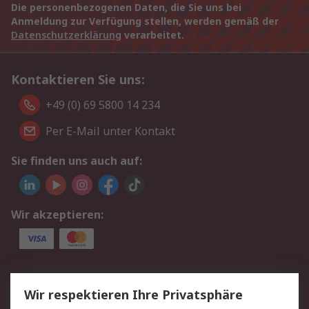
Die personenbezogenen Daten, die Sie uns bei
Anmeldung zur Verfügung stellen, werden gemäß der
Datenschutzerklärung
verarbeitet.
Kontaktieren Sie uns:
+49 (0) 69 5800 14 234
Per E-Mail unter Kontakt
Sie finden uns auch auf:
Wir akzeptieren:
Service
Wir respektieren Ihre Privatsphäre
Value Added Services
Lieferlösungen