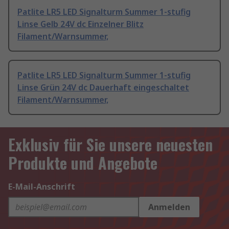
Patlite LR5 LED Signalturm Summer 1-stufig
Linse Gelb 24V dc Einzelner Blitz
Filament/Warnsummer,
Patlite LR5 LED Signalturm Summer 1-stufig
Linse Grün 24V dc Dauerhaft eingeschaltet
Filament/Warnsummer,
Exklusiv für Sie unsere neuesten
Produkte und Angebote
E-Mail-Anschrift
Anmelden