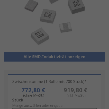
Alle SMD-Induktivität anzeigen
Zwischensumme (1 Rolle mit 700 Stück)*
772,80 €
919,80 €
(ohne MwSt.)
(inkl. MwSt.)
Add
Stück
to
Menge auswählen oder eingeben