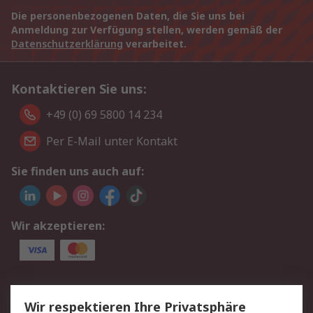
Die personenbezogenen Daten, die Sie uns bei
Anmeldung zur Verfügung stellen, werden gemäß der
Datenschutzerklärung
verarbeitet.
Kontaktieren Sie uns:
+49 (0) 69 5800 14 234
Per E-Mail unter Kontakt
Sie finden uns auch auf:
Wir akzeptieren:
Service
Wir respektieren Ihre Privatsphäre