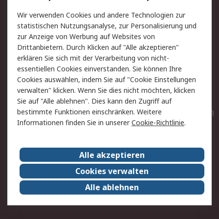
Value Added Services
Lieferlösungen
Wir verwenden Cookies und andere Technologien zur
Rücksendungen
Kontakt
statistischen Nutzungsanalyse, zur Personalisierung und
Hilfe
Privatkunden
zur Anzeige von Werbung auf Websites von
Drittanbietern. Durch Klicken auf "Alle akzeptieren"
Rechtliches
erklären Sie sich mit der Verarbeitung von nicht-
essentiellen Cookies einverstanden. Sie können Ihre
AGB
Datenschutz
Cookies auswählen, indem Sie auf "Cookie Einstellungen
Cookie-Richtlinie
Zahlungsbedingungen
verwalten" klicken. Wenn Sie dies nicht möchten, klicken
Copyright/Impressum
Entsorgung
Sie auf "Alle ablehnen". Dies kann den Zugriff auf
Elektrogeräte/Batterien
bestimmte Funktionen einschränken. Weitere
Informationen finden Sie in unserer
Cookie-Richtlinie
.
Über RS
Alle akzeptieren
Unternehmen
RS weltweit
Karriere bei RS
Nachhaltigkeit
Cookies verwalten
Qualität/Umwelt/Zertifikate
Presse-Center
Alle ablehnen
Event-Center