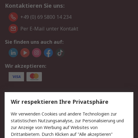
Kontaktieren Sie uns:
+49 (0) 69 5800 14 234
Per E-Mail unter Kontakt
Sie finden uns auch auf:
Wir akzeptieren:
Service
Wir respektieren Ihre Privatsphäre
Value Added Services
Lieferlösungen
Wir verwenden Cookies und andere Technologien zur
Rücksendungen
Kontakt
statistischen Nutzungsanalyse, zur Personalisierung und
Hilfe
Privatkunden
zur Anzeige von Werbung auf Websites von
Drittanbietern. Durch Klicken auf "Alle akzeptieren"