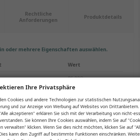
Rechtliche
Produktdetails
Anforderungen
ein oder mehrere Eigenschaften auswählen.
t
Wert
RS PRO
ektieren Ihre Privatsphäre
SMD Induktivität
en Cookies und andere Technologien zur statistischen Nutzungsanal
56nH
erung und zur Anzeige von Werbung auf Websites von Drittanbietern.
"Alle akzeptieren" erklären Sie sich mit der Verarbeitung von nicht-ess
max.
200mA
verstanden. Sie können Ihre Cookies auswählen, indem Sie auf "Cook
en verwalten" klicken. Wenn Sie dies nicht möchten, klicken Sie auf "Al
e
0603
Dies kann den Zugriff auf bestimmte Funktionen einschränken. Weite