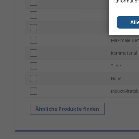
Information
Länge
Betriebstemp
All
Gleichstromw
Maximale Bet
Kernmaterial
Tiefe
Höhe
Induktivitäts
Ähnliche Produkte finden