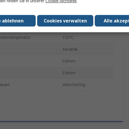
en finden Sie in unserer
Cookie-Richtlinie
.
1.6mm
eratur min.
-55°C
e ablehnen
Cookies verwalten
Alle akzep
iderstand max.
1.20Ω
riebstemperatur
125°C
Keramik
0.8mm
0.8mm
bauart
Vielschichtig