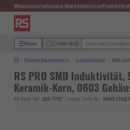
Wissensportal
Unsere Marken
Services
Produkthigh
Menü
Teile-Nr.
/
Passive Bauelemente
/
Induktivitäten
/
SMD-Indu
RS PRO SMD Induktivität,
Keramik-Kern, 0603 Gehäus
RS Best.-Nr.
:
256-7707
Herst. Teile-Nr.
:
RSMLCI03J