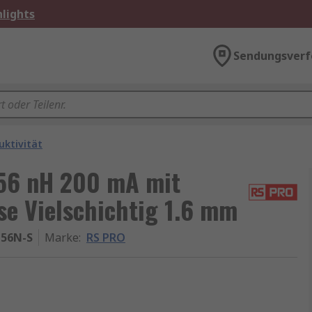
lights
Sendungsverf
ktivität
 56 nH 200 mA mit
e Vielschichtig 1.6 mm
T56N-S
Marke
:
RS PRO