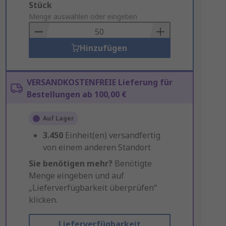
Add
Stück
to
Menge auswählen oder eingeben
Basket
Hinzufügen
VERSANDKOSTENFREIE Lieferung für
Bestellungen ab 100,00 €
Auf Lager
3.450
Einheit(en) versandfertig
von einem anderen Standort
Sie benötigen mehr?
Benötigte
Menge eingeben und auf
„Lieferverfügbarkeit überprüfen“
klicken.
Lieferverfügbarkeit