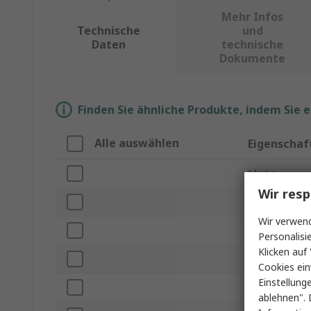
Mehr Infos
Technische
und
Daten
technische
Dokumente
Finden Sie ähnliche Produkte, indem Sie 
Alle auswählen
Eigenschaf
Marke
Wir resp
Produkt Typ
Wir verwend
Induktivität
Personalisi
Klicken auf 
Gleichstrom 
Cookies ein
Einstellung
Gehäusegröß
ablehnen". 