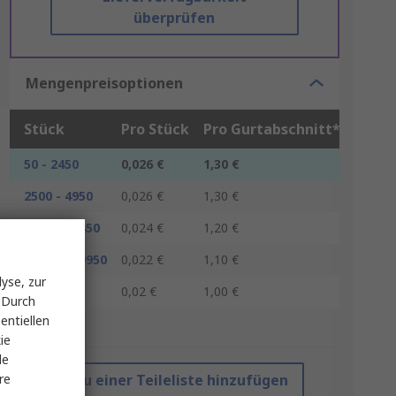
überprüfen
Mengenpreisoptionen
Stück
Pro Stück
Pro Gurtabschnitt*
50 - 2450
0,026 €
1,30 €
2500 - 4950
0,026 €
1,30 €
5000 - 12450
0,024 €
1,20 €
12500 - 49950
0,022 €
1,10 €
yse, zur
50000 +
0,02 €
1,00 €
 Durch
entiellen
*Richtpreis
ie
le
re
Zu einer Teileliste hinzufügen