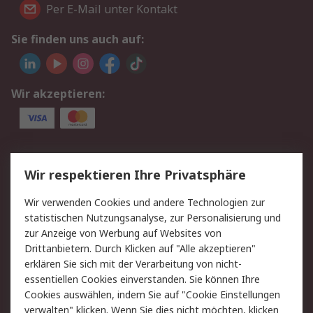
Per E-Mail unter Kontakt
Sie finden uns auch auf:
Wir akzeptieren:
Service
Wir respektieren Ihre Privatsphäre
Value Added Services
Lieferlösungen
Wir verwenden Cookies und andere Technologien zur
Rücksendungen
Kontakt
statistischen Nutzungsanalyse, zur Personalisierung und
Hilfe
Privatkunden
zur Anzeige von Werbung auf Websites von
Drittanbietern. Durch Klicken auf "Alle akzeptieren"
Rechtliches
erklären Sie sich mit der Verarbeitung von nicht-
essentiellen Cookies einverstanden. Sie können Ihre
AGB
Datenschutz
Cookies auswählen, indem Sie auf "Cookie Einstellungen
Cookie-Richtlinie
Zahlungsbedingungen
verwalten" klicken. Wenn Sie dies nicht möchten, klicken