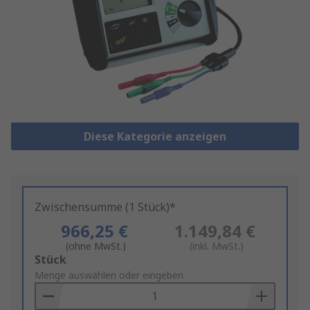
Diese Kategorie anzeigen
Zwischensumme (1 Stück)*
966,25 €
1.149,84 €
(ohne MwSt.)
(inkl. MwSt.)
Add
Stück
to
Menge auswählen oder eingeben
Basket