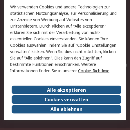
Wir verwenden Cookies und andere Technologien zur
Rücksendungen
Kontakt
statistischen Nutzungsanalyse, zur Personalisierung und
Hilfe
Privatkunden
zur Anzeige von Werbung auf Websites von
Drittanbietern. Durch Klicken auf "Alle akzeptieren"
Rechtliches
erklären Sie sich mit der Verarbeitung von nicht-
essentiellen Cookies einverstanden. Sie können Ihre
AGB
Datenschutz
Cookies auswählen, indem Sie auf "Cookie Einstellungen
Cookie-Richtlinie
Zahlungsbedingungen
verwalten" klicken. Wenn Sie dies nicht möchten, klicken
Copyright/Impressum
Entsorgung
Sie auf "Alle ablehnen". Dies kann den Zugriff auf
Elektrogeräte/Batterien
bestimmte Funktionen einschränken. Weitere
Informationen finden Sie in unserer
Cookie-Richtlinie
.
Über RS
Alle akzeptieren
Unternehmen
RS weltweit
Karriere bei RS
Nachhaltigkeit
Cookies verwalten
Qualität/Umwelt/Zertifikate
Presse-Center
Alle ablehnen
Event-Center