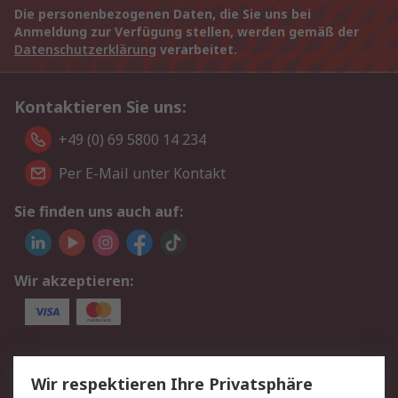
Die personenbezogenen Daten, die Sie uns bei
Anmeldung zur Verfügung stellen, werden gemäß der
Datenschutzerklärung
verarbeitet.
Kontaktieren Sie uns:
+49 (0) 69 5800 14 234
Per E-Mail unter Kontakt
Sie finden uns auch auf:
Wir akzeptieren:
Service
Wir respektieren Ihre Privatsphäre
Value Added Services
Lieferlösungen