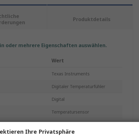
chtliche
Produktdetails
rderungen
ein oder mehrere Eigenschaften auswählen.
Wert
Texas Instruments
Digitaler Temperaturfühler
Digital
Temperatursensor
SMBus, Seriell-I2C
ektieren Ihre Privatsphäre
±3°C