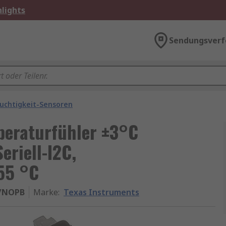
lights
Sendungsverf
uchtigkeit-Sensoren
mperaturfühler ±3°C
eriell-I2C,
55 °C
/NOPB
Marke
:
Texas Instruments