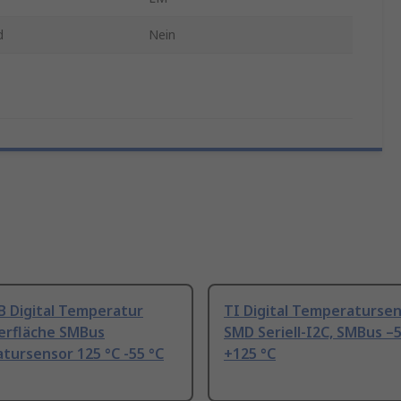
d
Nein
B Digital Temperatur
TI Digital Temperatursen
erfläche SMBus
SMD Seriell-I2C, SMBus –
tursensor 125 °C -55 °C
+125 °C