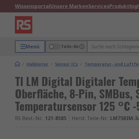
Wissensportal
Unsere Marken
Services
Produkthigh
Menü
Teile-Nr.
/
Halbleiter
/
Sensor ICs
/
Temperatur- und Luftfe
TI LM Digital Digitaler Te
Oberfläche, 8-Pin, SMBus, S
Temperatursensor 125 °C -
RS Best.-Nr.
:
121-8585
Herst. Teile-Nr.
:
LM75BIM-3