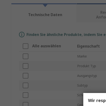
Re
Technische Daten
Anfo
Finden Sie ähnliche Produkte, indem Sie 
Alle auswählen
Eigenschaft
Marke
Produkt Typ
Ausgangstyp
Subtyp
Schnittstellentyp
Wir resp
Genauigkeit