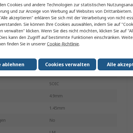
en Cookies und andere Technologien zur statistischen Nutzungsanal
Oberfläche
erung und zur Anzeige von Werbung auf Websites von Drittanbietern.
"Alle akzeptieren" erklären Sie sich mit der Verarbeitung von nicht-ess
8
verstanden. Sie können Ihre Cookies auswählen, indem Sie auf "Cook
en verwalten" klicken. Wenn Sie dies nicht möchten, klicken Sie auf "Al
r min.
-55°C
Dies kann den Zugriff auf bestimmte Funktionen einschränken. Weite
en finden Sie in unserer
Cookie-Richtlinie
.
stemperatur
125°C
ungsspannung
3V
e ablehnen
Cookies verwalten
Alle akzep
ungsspannung
5.5V
SOIC
4.9mm
1.45mm
gen
No
LM