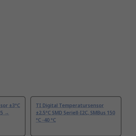
sor ±3°C
TI Digital Temperatursensor
55 →
±2.5°C SMD Seriell-I2C, SMBus 150
°C -40 °C