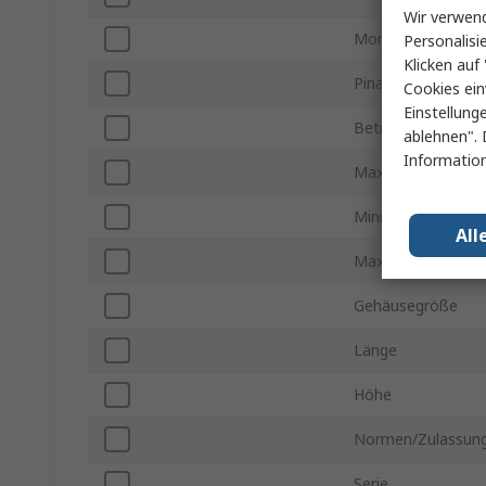
Wir verwend
Montageart
Personalisi
Klicken auf 
Pinanzahl
Cookies ein
Einstellung
Betriebstemperatu
ablehnen". 
Information
Maximale Betrieb
Minimale Versorg
All
Maximale Versorg
Gehäusegröße
Länge
Höhe
Normen/Zulassun
Serie