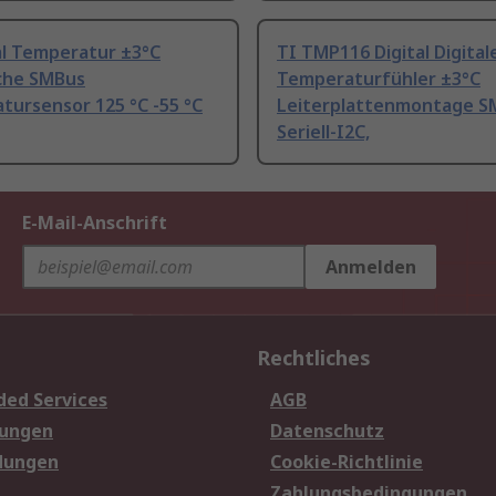
al Temperatur ±3°C
TI TMP116 Digital Digital
che SMBus
Temperaturfühler ±3°C
tursensor 125 °C -55 °C
Leiterplattenmontage S
Seriell-I2C,
E-Mail-Anschrift
Anmelden
Rechtliches
ded Services
AGB
sungen
Datenschutz
dungen
Cookie-Richtlinie
Zahlungsbedingungen