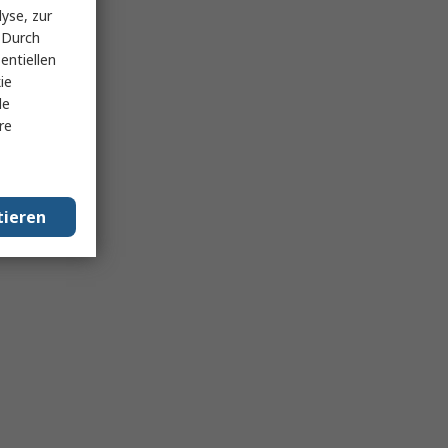
yse, zur
 Durch
entiellen
ie
le
re
tieren