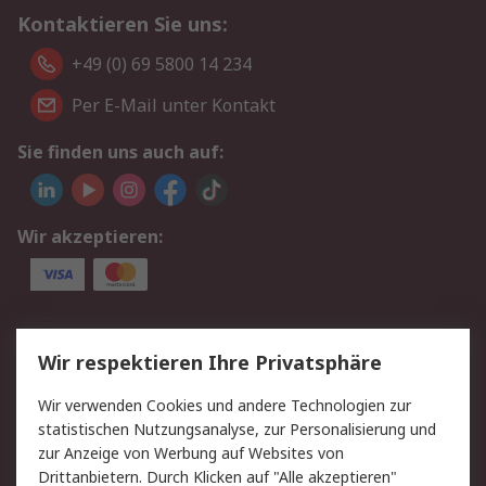
Kontaktieren Sie uns:
+49 (0) 69 5800 14 234
Per E-Mail unter Kontakt
Sie finden uns auch auf:
Wir akzeptieren:
Service
Wir respektieren Ihre Privatsphäre
Value Added Services
Lieferlösungen
Wir verwenden Cookies und andere Technologien zur
Rücksendungen
Kontakt
statistischen Nutzungsanalyse, zur Personalisierung und
Hilfe
Privatkunden
zur Anzeige von Werbung auf Websites von
Drittanbietern. Durch Klicken auf "Alle akzeptieren"