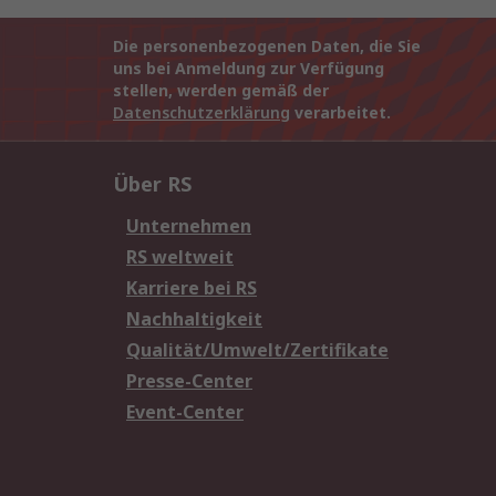
Die personenbezogenen Daten, die Sie
uns bei Anmeldung zur Verfügung
stellen, werden gemäß der
Datenschutzerklärung
verarbeitet.
Über RS
Unternehmen
RS weltweit
Karriere bei RS
Nachhaltigkeit
Qualität/Umwelt/Zertifikate
Presse-Center
Event-Center