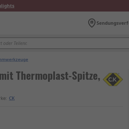
lights
Sendungsverf
mmwerkzeuge
mit Thermoplast-Spitze,
rke
:
CK