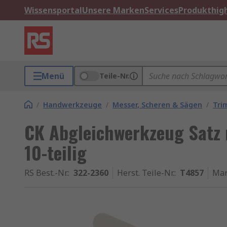
Wissensportal
Unsere Marken
Services
Produkthigh
Menü
Teile-Nr.
/
Handwerkzeuge
/
Messer, Scheren & Sägen
/
Tri
CK Abgleichwerkzeug Satz 
10-teilig
RS Best.-Nr.
:
322-2360
Herst. Teile-Nr.
:
T4857
Ma