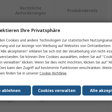
Rechtliche
Produktdetails
Anforderungen
ektieren Ihre Privatsphäre
ein oder mehrere Eigenschaften auswählen.
en Cookies und andere Technologien zur statistischen Nutzungsanal
erung und zur Anzeige von Werbung auf Websites von Drittanbietern.
ft
Wert
"Alle akzeptieren" erklären Sie sich mit der Verarbeitung von nicht-ess
verstanden. Sie können Ihre Cookies auswählen, indem Sie auf "Cook
CK
en verwalten" klicken. Wenn Sie dies nicht möchten, klicken Sie auf "Al
Dies kann den Zugriff auf bestimmte Funktionen einschränken. Weite
Abgleichwerkzeug Satz
en finden Sie in unserer
Cookie-Richtlinie
.
ial
Thermoplast
e ablehnen
Cookies verwalten
Alle akzep
ile
10
assungen
No