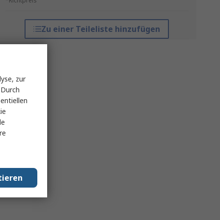
*Richtpreis
Zu einer Teileliste hinzufügen
yse, zur
 Durch
entiellen
ie
le
re
tieren