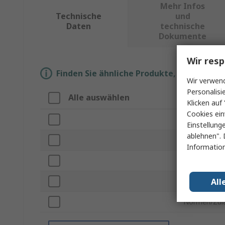
Mehr Infos
Technische
und
Daten
technische
Dokumente
Wir resp
Finden Sie ähnliche Produkte, indem Sie 
Wir verwend
Personalisi
Alle auswählen
Eigenscha
Klicken auf 
Cookies ein
Marke
Einstellung
ablehnen". 
Produkt Typ
Information
Spitzenmater
All
Anzahl der Te
Normen/Zul