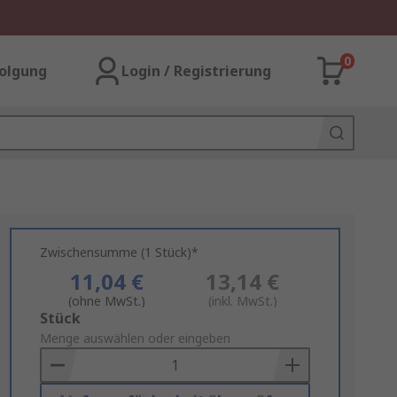
0
olgung
Login / Registrierung
Zwischensumme (1 Stück)*
11,04 €
13,14 €
(ohne MwSt.)
(inkl. MwSt.)
Add
Stück
to
Menge auswählen oder eingeben
Basket