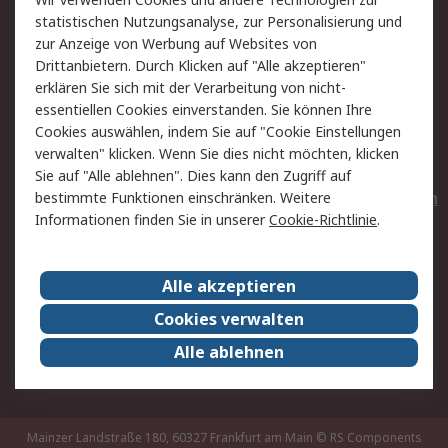
Rücksendungen
Kontakt
statistischen Nutzungsanalyse, zur Personalisierung und
Hilfe
Privatkunden
zur Anzeige von Werbung auf Websites von
Drittanbietern. Durch Klicken auf "Alle akzeptieren"
Rechtliches
erklären Sie sich mit der Verarbeitung von nicht-
essentiellen Cookies einverstanden. Sie können Ihre
AGB
Datenschutz
Cookies auswählen, indem Sie auf "Cookie Einstellungen
Cookie-Richtlinie
Zahlungsbedingungen
verwalten" klicken. Wenn Sie dies nicht möchten, klicken
Copyright/Impressum
Entsorgung
Sie auf "Alle ablehnen". Dies kann den Zugriff auf
Elektrogeräte/Batterien
bestimmte Funktionen einschränken. Weitere
Informationen finden Sie in unserer
Cookie-Richtlinie
.
Über RS
Alle akzeptieren
Unternehmen
RS weltweit
Karriere bei RS
Nachhaltigkeit
Cookies verwalten
Qualität/Umwelt/Zertifikate
Presse-Center
Alle ablehnen
Event-Center
Mainzer Landstraße 180, 60327 Frankfurt am Main
© RS Components