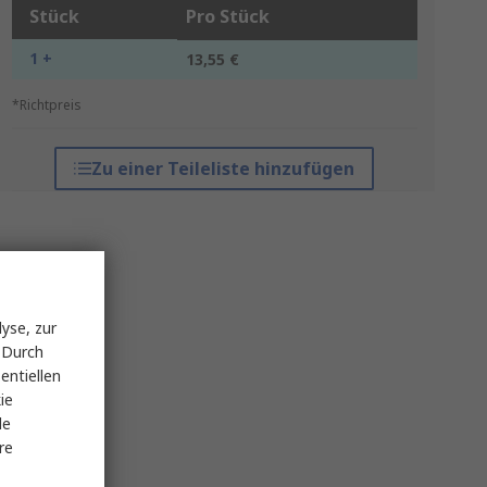
Stück
Pro Stück
1 +
13,55 €
*Richtpreis
Zu einer Teileliste hinzufügen
yse, zur
 Durch
entiellen
ie
le
re