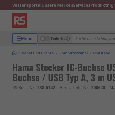
Wissensportal
Unsere Marken
Services
Produkthigh
Menü
Teile-Nr.
/
Kabel und Drähte
/
Computerkabel
/
USB Kabel
Hama Stecker IC-Buchse US
Buchse / USB Typ A, 3 m U
RS Best.-Nr.
:
238-6142
Herst. Teile-Nr.
:
200620
Ma