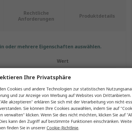
Rechtliche
Produktdetails
Anforderungen
ein oder mehrere Eigenschaften auswählen.
Wert
Hama
ektieren Ihre Privatsphäre
IC-Buchse USB-Kabel
en Cookies und andere Technologien zur statistischen Nutzungsanal
erung und zur Anzeige von Werbung auf Websites von Drittanbietern.
3m
"Alle akzeptieren" erklären Sie sich mit der Verarbeitung von nicht-ess
verstanden. Sie können Ihre Cookies auswählen, indem Sie auf "Cook
USB Typ A
en verwalten" klicken. Wenn Sie dies nicht möchten, klicken Sie auf "Al
Dies kann den Zugriff auf bestimmte Funktionen einschränken. Weite
USB Typ A
en finden Sie in unserer
Cookie-Richtlinie
.