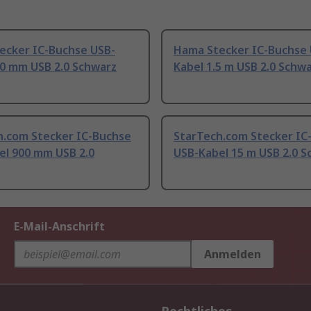
ecker IC-Buchse USB-
Hama Stecker IC-Buchse 
00 mm USB 2.0 Schwarz
Kabel 1.5 m USB 2.0 Schw
h.com Stecker IC-Buchse
StarTech.com Stecker IC
el 900 mm USB 2.0
USB-Kabel 15 m USB 2.0 S
E-Mail-Anschrift
Anmelden