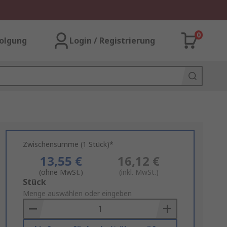
0
olgung
Login / Registrierung
Zwischensumme (1 Stück)*
13,55 €
16,12 €
(ohne MwSt.)
(inkl. MwSt.)
Add
Stück
to
Menge auswählen oder eingeben
Basket