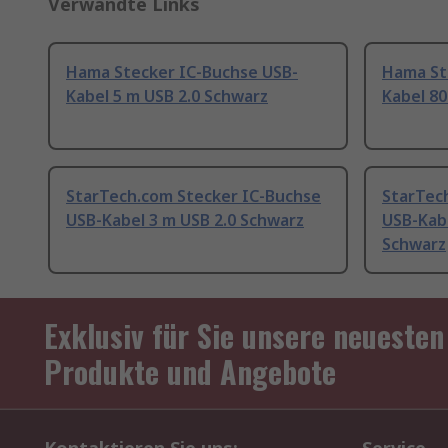
Verwandte Links
Hama Stecker IC-Buchse USB-
Hama St
Kabel 5 m USB 2.0 Schwarz
Kabel 8
StarTech.com Stecker IC-Buchse
StarTec
USB-Kabel 3 m USB 2.0 Schwarz
USB-Kab
Schwarz
Exklusiv für Sie unsere neuesten
Produkte und Angebote