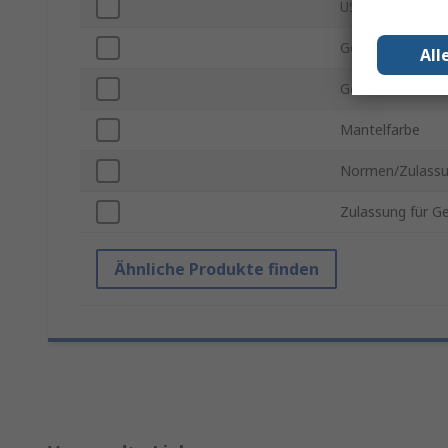
USB Version
Gender Steckver
All
Gender Steckver
Mantelfarbe
Normen/Zulass
Zulassung für G
Ähnliche Produkte finden