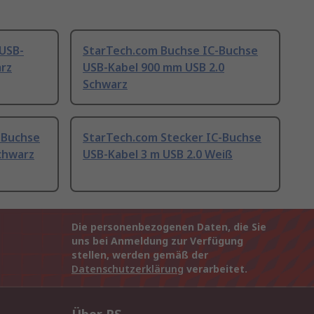
USB-
StarTech.com Buchse IC-Buchse
arz
USB-Kabel 900 mm USB 2.0
Schwarz
-Buchse
StarTech.com Stecker IC-Buchse
chwarz
USB-Kabel 3 m USB 2.0 Weiß
Die personenbezogenen Daten, die Sie
uns bei Anmeldung zur Verfügung
stellen, werden gemäß der
Datenschutzerklärung
verarbeitet.