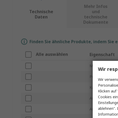
Mehr Infos
Technische
und
Daten
technische
Dokumente
Finden Sie ähnliche Produkte, indem Sie 
Alle auswählen
Eigenschaft
Marke
Wir resp
Produkt Typ
Wir verwend
Personalisi
Kabellänge
Klicken auf 
Cookies ein
Anschlusstyp A
Einstellung
ablehnen". 
Anschlusstyp B
Information