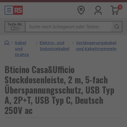
0
Teile-Nr.
/
Kabel
/
Elektro- und
/
Verlängerungskabel
und
Industriekabel
und Kabeltrommeln
Drähte
Bticino Casa&Ufficio
Steckdosenleiste, 2 m, 5-fach
Überspannungsschutz, USB Typ
A, 2P+T, USB Typ C, Deutsch
250V ac