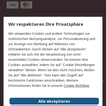
Service
Wir respektieren Ihre Privatsphäre
Value Added Services
Lieferlösungen
Wir verwenden Cookies und andere Technologien zur
Rücksendungen
Kontakt
statistischen Nutzungsanalyse, zur Personalisierung und
Hilfe
Privatkunden
zur Anzeige von Werbung auf Websites von
Drittanbietern. Durch Klicken auf "Alle akzeptieren"
Rechtliches
erklären Sie sich mit der Verarbeitung von nicht-
essentiellen Cookies einverstanden. Sie können Ihre
AGB
Datenschutz
Cookies auswählen, indem Sie auf "Cookie Einstellungen
Cookie-Richtlinie
Zahlungsbedingungen
verwalten" klicken. Wenn Sie dies nicht möchten, klicken
Copyright/Impressum
Entsorgung
Sie auf "Alle ablehnen". Dies kann den Zugriff auf
Elektrogeräte/Batterien
bestimmte Funktionen einschränken. Weitere
Informationen finden Sie in unserer
Cookie-Richtlinie
.
Über RS
Alle akzeptieren
Unternehmen
RS weltweit