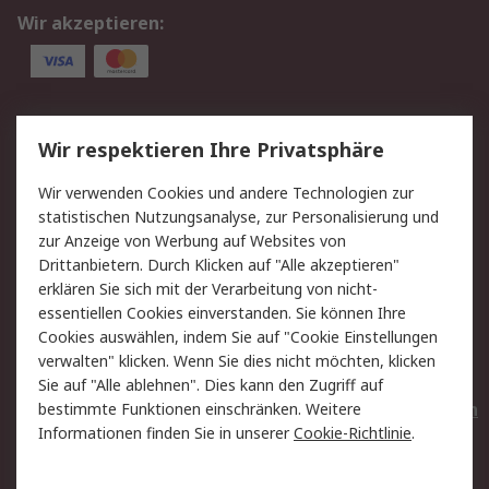
Wir akzeptieren:
Service
Wir respektieren Ihre Privatsphäre
Value Added Services
Lieferlösungen
Wir verwenden Cookies und andere Technologien zur
Rücksendungen
Kontakt
statistischen Nutzungsanalyse, zur Personalisierung und
Hilfe
Privatkunden
zur Anzeige von Werbung auf Websites von
Drittanbietern. Durch Klicken auf "Alle akzeptieren"
Rechtliches
erklären Sie sich mit der Verarbeitung von nicht-
essentiellen Cookies einverstanden. Sie können Ihre
AGB
Datenschutz
Cookies auswählen, indem Sie auf "Cookie Einstellungen
Cookie-Richtlinie
Zahlungsbedingungen
verwalten" klicken. Wenn Sie dies nicht möchten, klicken
Copyright/Impressum
Entsorgung
Sie auf "Alle ablehnen". Dies kann den Zugriff auf
Elektrogeräte/Batterien
bestimmte Funktionen einschränken. Weitere
Informationen finden Sie in unserer
Cookie-Richtlinie
.
Über RS