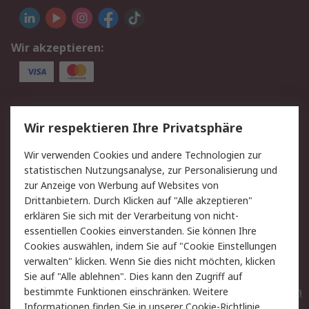
Wir akzeptieren:
Service
Wir respektieren Ihre Privatsphäre
Value Added Services
Lieferlösungen
Wir verwenden Cookies und andere Technologien zur
Rücksendungen
Kontakt
statistischen Nutzungsanalyse, zur Personalisierung und
Hilfe
Privatkunden
zur Anzeige von Werbung auf Websites von
Drittanbietern. Durch Klicken auf "Alle akzeptieren"
Rechtliches
erklären Sie sich mit der Verarbeitung von nicht-
essentiellen Cookies einverstanden. Sie können Ihre
AGB
Datenschutz
Cookies auswählen, indem Sie auf "Cookie Einstellungen
Cookie-Richtlinie
Zahlungsbedingungen
verwalten" klicken. Wenn Sie dies nicht möchten, klicken
Copyright/Impressum
Entsorgung
Sie auf "Alle ablehnen". Dies kann den Zugriff auf
Elektrogeräte/Batterien
bestimmte Funktionen einschränken. Weitere
Informationen finden Sie in unserer
Cookie-Richtlinie
.