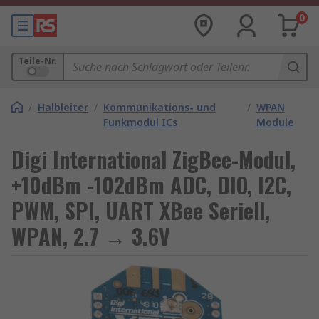
0
Teile-Nr.
/
Halbleiter
/
Kommunikations- und
/
WPAN
Funkmodul ICs
Module
Digi International ZigBee-Modul,
+10dBm -102dBm ADC, DIO, I2C,
PWM, SPI, UART XBee Seriell,
WPAN, 2.7 → 3.6V