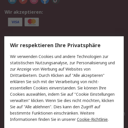
Wir akzeptieren:
Service
Wir respektieren Ihre Privatsphäre
Value Added Services
Lieferlösungen
Wir verwenden Cookies und andere Technologien zur
Rücksendungen
Kontakt
statistischen Nutzungsanalyse, zur Personalisierung und
Hilfe
Privatkunden
zur Anzeige von Werbung auf Websites von
Drittanbietern. Durch Klicken auf "Alle akzeptieren"
Rechtliches
erklären Sie sich mit der Verarbeitung von nicht-
essentiellen Cookies einverstanden. Sie können Ihre
AGB
Datenschutz
Cookies auswählen, indem Sie auf "Cookie Einstellungen
Cookie-Richtlinie
Zahlungsbedingungen
verwalten" klicken. Wenn Sie dies nicht möchten, klicken
Copyright/Impressum
Entsorgung
Sie auf "Alle ablehnen". Dies kann den Zugriff auf
Elektrogeräte/Batterien
bestimmte Funktionen einschränken. Weitere
Informationen finden Sie in unserer
Cookie-Richtlinie
.
Über RS