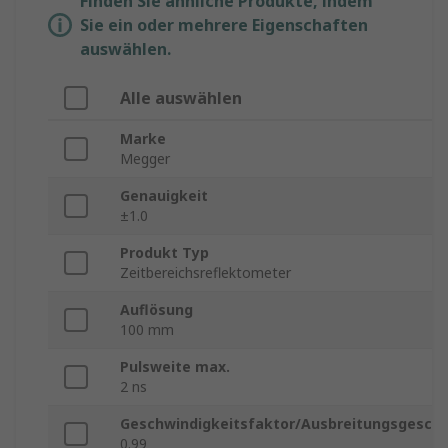
Finden Sie ähnliche Produkte, indem
Sie ein oder mehrere Eigenschaften
auswählen.
Alle auswählen
Marke
Megger
Genauigkeit
±1.0
Produkt Typ
Zeitbereichsreflektometer
Auflösung
100 mm
Pulsweite max.
2 ns
Geschwindigkeitsfaktor/Ausbreitungsgeschw
0.99