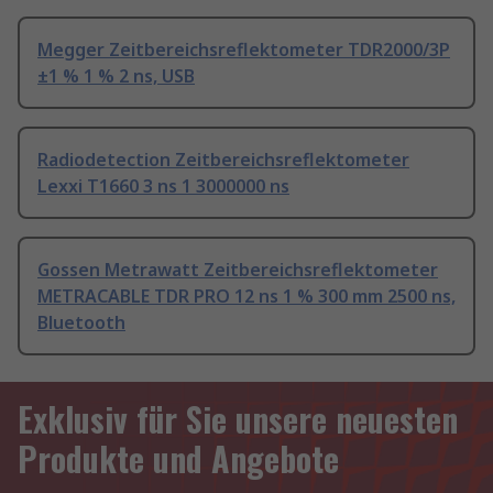
Megger Zeitbereichsreflektometer TDR2000/3P
±1 % 1 % 2 ns, USB
Radiodetection Zeitbereichsreflektometer
Lexxi T1660 3 ns 1 3000000 ns
Gossen Metrawatt Zeitbereichsreflektometer
METRACABLE TDR PRO 12 ns 1 % 300 mm 2500 ns,
Bluetooth
Exklusiv für Sie unsere neuesten
Produkte und Angebote