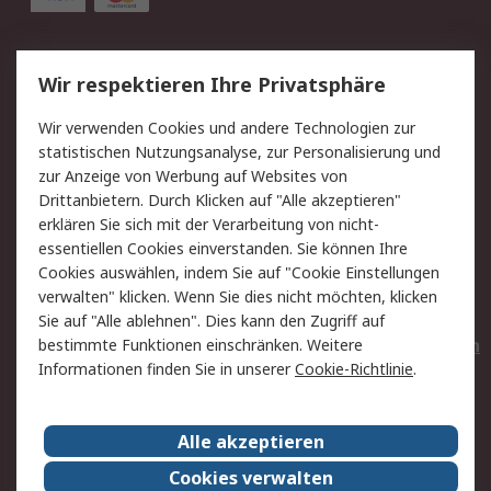
Service
Wir respektieren Ihre Privatsphäre
Value Added Services
Lieferlösungen
Wir verwenden Cookies und andere Technologien zur
Rücksendungen
Kontakt
statistischen Nutzungsanalyse, zur Personalisierung und
Hilfe
Privatkunden
zur Anzeige von Werbung auf Websites von
Drittanbietern. Durch Klicken auf "Alle akzeptieren"
Rechtliches
erklären Sie sich mit der Verarbeitung von nicht-
essentiellen Cookies einverstanden. Sie können Ihre
AGB
Datenschutz
Cookies auswählen, indem Sie auf "Cookie Einstellungen
Cookie-Richtlinie
Zahlungsbedingungen
verwalten" klicken. Wenn Sie dies nicht möchten, klicken
Copyright/Impressum
Entsorgung
Sie auf "Alle ablehnen". Dies kann den Zugriff auf
Elektrogeräte/Batterien
bestimmte Funktionen einschränken. Weitere
Informationen finden Sie in unserer
Cookie-Richtlinie
.
Über RS
Alle akzeptieren
Unternehmen
RS weltweit
Karriere bei RS
Nachhaltigkeit
Cookies verwalten