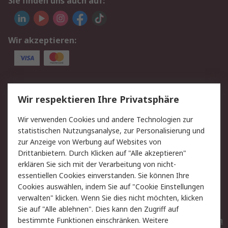
Sie finden uns auch auf:
Wir akzeptieren:
Service
Wir respektieren Ihre Privatsphäre
Value Added Services
Lieferlösungen
Wir verwenden Cookies und andere Technologien zur
Rücksendungen
Kontakt
statistischen Nutzungsanalyse, zur Personalisierung und
Hilfe
Privatkunden
zur Anzeige von Werbung auf Websites von
Drittanbietern. Durch Klicken auf "Alle akzeptieren"
Rechtliches
erklären Sie sich mit der Verarbeitung von nicht-
essentiellen Cookies einverstanden. Sie können Ihre
AGB
Datenschutz
Cookies auswählen, indem Sie auf "Cookie Einstellungen
Cookie-Richtlinie
Zahlungsbedingungen
verwalten" klicken. Wenn Sie dies nicht möchten, klicken
Copyright/Impressum
Entsorgung
Sie auf "Alle ablehnen". Dies kann den Zugriff auf
Elektrogeräte/Batterien
bestimmte Funktionen einschränken. Weitere