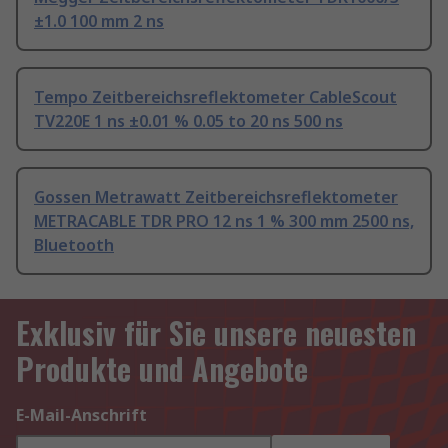
±1.0 100 mm 2 ns
Tempo Zeitbereichsreflektometer CableScout
TV220E 1 ns ±0.01 % 0.05 to 20 ns 500 ns
Gossen Metrawatt Zeitbereichsreflektometer
METRACABLE TDR PRO 12 ns 1 % 300 mm 2500 ns,
Bluetooth
Exklusiv für Sie unsere neuesten
Produkte und Angebote
E-Mail-Anschrift