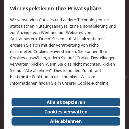
Service
Wir respektieren Ihre Privatsphäre
Value Added Services
Lieferlösungen
Wir verwenden Cookies und andere Technologien zur
Rücksendungen
Kontakt
statistischen Nutzungsanalyse, zur Personalisierung und
Hilfe
Privatkunden
zur Anzeige von Werbung auf Websites von
Drittanbietern. Durch Klicken auf "Alle akzeptieren"
Rechtliches
erklären Sie sich mit der Verarbeitung von nicht-
essentiellen Cookies einverstanden. Sie können Ihre
AGB
Datenschutz
Cookies auswählen, indem Sie auf "Cookie Einstellungen
Cookie-Richtlinie
Zahlungsbedingungen
verwalten" klicken. Wenn Sie dies nicht möchten, klicken
Copyright/Impressum
Entsorgung
Sie auf "Alle ablehnen". Dies kann den Zugriff auf
Elektrogeräte/Batterien
bestimmte Funktionen einschränken. Weitere
Informationen finden Sie in unserer
Cookie-Richtlinie
.
Über RS
Alle akzeptieren
Unternehmen
RS weltweit
Karriere bei RS
Nachhaltigkeit
Cookies verwalten
Qualität/Umwelt/Zertifikate
Presse-Center
Alle ablehnen
Event-Center