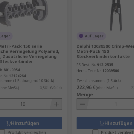
Lager
Auf Lager
Metri-Pack 150 Serie
Delphi 12039500 Crimp-We
iche Verriegelung Polyamid,
Metri-Pack 150
g, Zusätzliche Verriegelung
Steckverbinderkontakte
-Steckverbinder
RS Best.-Nr.
913-2535
r.
801-0954
Herst. Teile-Nr.
12039500
le-Nr.
12124264
umme (1 Packung mit 10 Stück)
Zwischensumme (1 Stück)
222,96 €
ohne MwSt.)
0,501 €/Stück
(ohne MwSt.)
2
Menge
Hinzufügen
Hinzufügen
Produkt vergleichen
Produkt vergleic