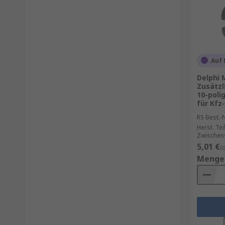
Auf 
Delphi 
Zusätzl
10-poli
für Kfz
RS Best.-N
Herst. Tei
Zwischens
5,01 €
(
Menge