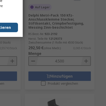
le
re
Auf Lager
Delphi Metri-Pack 150 Kfz-
yp
Anschlussklemme Stecker,
warz
Stiftkontakt, Crimpbefestigung,
tieren
Messing Zinn-beschichtet
RS Best.-Nr.
923-2192
Herst. Teile-Nr.
12129373
0 Stück)
Zwischensumme (1 Rolle mit 4500 Stück)
292,50 €
0,557 €/Stück
(ohne MwSt.)
0,065 €/Stück
Menge
Hinzufügen
hen
Produkt vergleichen