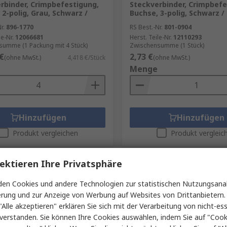
rbinder, Crimpbefestigung,
Steckverbinder, Crimpbefe
 2-polig, Grau, Schwarz /
Buchse, 3-polig, Schwarz /
r.
896-1770
RS Best.-Nr.
801-0904
le-Nr.
12066681
Herst. Teile-Nr.
12110293
umme (1 Packung mit 4 Stück)
Zwischensumme (1 Stück)
€
2,73 €
(ohne MwSt.)
4,418 €/Stück
(ohne MwSt.)
Menge
Hinzufügen
Hinzufügen
Produkt vergleichen
Produkt vergleic
ektieren Ihre Privatsphäre
en Cookies und andere Technologien zur statistischen Nutzungsanal
erung und zur Anzeige von Werbung auf Websites von Drittanbietern.
"Alle akzeptieren" erklären Sie sich mit der Verarbeitung von nicht-ess
verstanden. Sie können Ihre Cookies auswählen, indem Sie auf "Cook