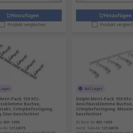
Hinzufügen
Hinzufügen
Produkt vergleichen
Produkt vergleic
Lager
Auf Lager
Metri-Pack 150 Kfz-
Delphi Metri-Pack 150 Kfz-
ussklemme Buchse,
Anschlussklemme Buchse,
ntakt, Crimpbefestigung,
Crimpbefestigung, Messin
 Zinn-beschichtet
beschichtet
r.
801-1095
RS Best.-Nr.
801-1099
le-Nr.
12124075
Herst. Teile-Nr.
12124076
summe (1 Packung mit 100 Stück)
Zwischensumme (1 Packung mit 1