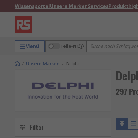
Wissensportal
Unsere Marken
Services
Produkthigh
Menü
Teile-Nr.
/
Unsere Marken
/
Delphi
Delp
297 Pr
Filter