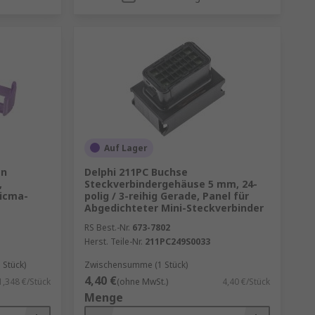
Auf Lager
en
Delphi 211PC Buchse
,
Steckverbindergehäuse 5 mm, 24-
Sicma-
polig / 3-reihig Gerade, Panel für
Abgedichteter Mini-Steckverbinder
RS Best.-Nr.
673-7802
Herst. Teile-Nr.
211PC249S0033
Stück)
Zwischensumme (1 Stück)
4,40 €
1,348 €/Stück
(ohne MwSt.)
4,40 €/Stück
Menge