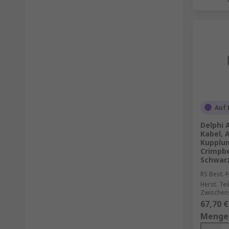
Auf 
Delphi 
Kabel, 
Kupplu
Crimpbe
Schwarz
RS Best.-N
Herst. Tei
Zwischens
67,70 €
Menge