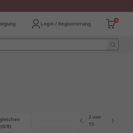
0
olgung
Login / Registrierung
2
von
gleichen
Zurücksetzen
15
(0/8)