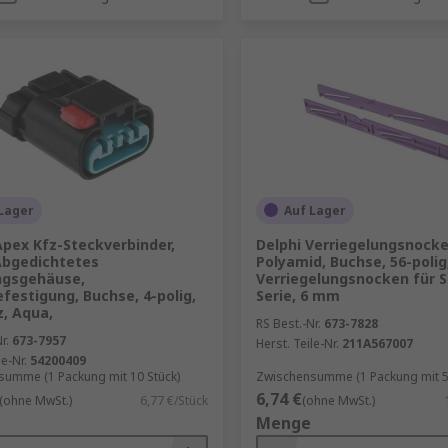
Lager
Auf Lager
Apex Kfz-Steckverbinder,
Delphi Verriegelungsnock
Abgedichtetes
Polyamid, Buchse, 56-polig
ngsgehäuse,
Verriegelungsnocken für 
festigung, Buchse, 4-polig,
Serie, 6 mm
, Aqua,
RS Best.-Nr.
673-7828
r.
673-7957
Herst. Teile-Nr.
211A567007
le-Nr.
54200409
umme (1 Packung mit 10 Stück)
Zwischensumme (1 Packung mit 5 
6,74 €
(ohne MwSt.)
6,77 €/Stück
(ohne MwSt.)
Menge