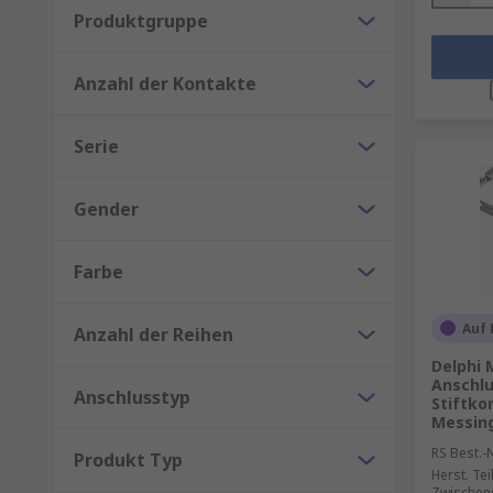
Produktgruppe
Anzahl der Kontakte
Serie
Gender
Farbe
Auf 
Anzahl der Reihen
Delphi 
Anschl
Anschlusstyp
Stiftko
Messing
RS Best.-N
Produkt Typ
Herst. Tei
Zwischen