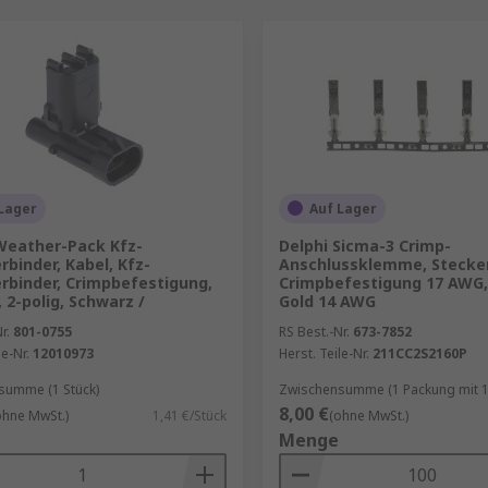
Lager
Auf Lager
Weather-Pack Kfz-
Delphi Sicma-3 Crimp-
rbinder, Kabel, Kfz-
Anschlussklemme, Stecke
rbinder, Crimpbefestigung,
Crimpbefestigung 17 AWG,
 2-polig, Schwarz /
Gold 14 AWG
r.
801-0755
RS Best.-Nr.
673-7852
le-Nr.
12010973
Herst. Teile-Nr.
211CC2S2160P
summe (1 Stück)
Zwischensumme (1 Packung mit 1
8,00 €
ohne MwSt.)
1,41 €/Stück
(ohne MwSt.)
Menge