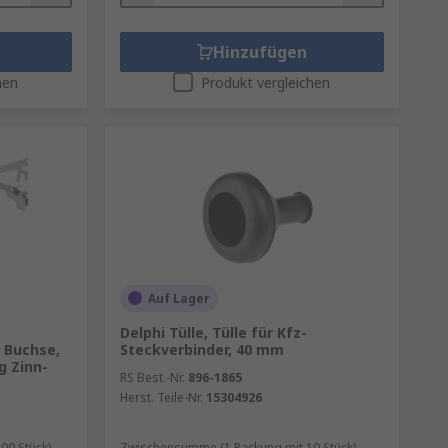
Hinzufügen
hen
Produkt vergleichen
Auf Lager
Delphi Tülle, Tülle für Kfz-
 Buchse,
Steckverbinder, 40 mm
g Zinn-
RS Best.-Nr.
896-1865
Herst. Teile-Nr.
15304926
00 Stück)
Zwischensumme (1 Packung mit 10 Stück)