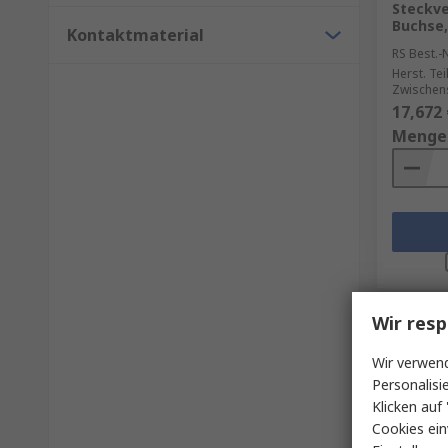
Steckve
Buchse,
Kontaktmaterial
RS Best.-N
Herst. Tei
Zwischens
17,672 
Menge
Wir resp
Wir verwend
Personalisi
Klicken auf 
Cookies ein