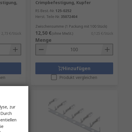
stigung,
Crimpbefestigung, Kupfer
RS Best.-Nr.
125-0252
Herst. Teile-Nr.
35072404
Zwischensumme (1 Packung mit 100 Stück)
12,50 €
2,73 €/Stück
(ohne MwSt.)
0,125 €/Stück
Menge
Hinzufügen
hen
Produkt vergleichen
yse, zur
 Durch
entiellen
ie