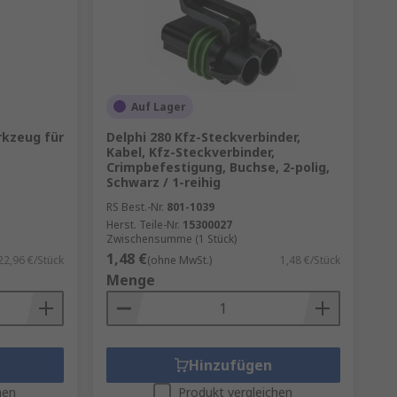
Auf Lager
rkzeug für
Delphi 280 Kfz-Steckverbinder,
Kabel, Kfz-Steckverbinder,
Crimpbefestigung, Buchse, 2-polig,
Schwarz / 1-reihig
RS Best.-Nr.
801-1039
Herst. Teile-Nr.
15300027
Zwischensumme (1 Stück)
1,48 €
22,96 €/Stück
(ohne MwSt.)
1,48 €/Stück
Menge
Hinzufügen
hen
Produkt vergleichen